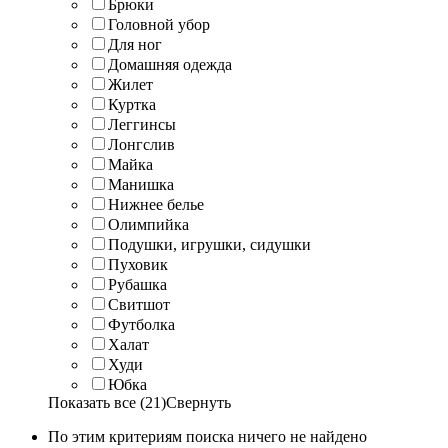
Брюки
Головной убор
Для ног
Домашняя одежда
Жилет
Куртка
Леггинсы
Лонгслив
Майка
Манишка
Нижнее белье
Олимпийка
Подушки, игрушки, сидушки
Пуховик
Рубашка
Свитшот
Футболка
Халат
Худи
Юбка
Показать все (21)
Свернуть
По этим критериям поиска ничего не найдено