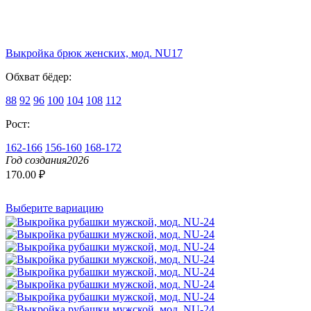
Выкройка брюк женских, мод. NU17
Обхват бёдер:
88
92
96
100
104
108
112
Рост:
162-166
156-160
168-172
Год создания
2026
170.00
₽
Выберите вариацию