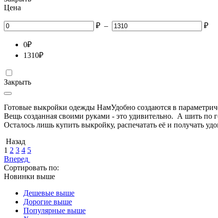
Цена
₽
–
₽
0
₽
1310
₽
Закрыть
Готовые выкройки одежды НамУдобно создаются в параметрич
Вещь созданная своими руками - это удивительно. А шить по 
Осталось лишь купить выкройку, распечатать её и получать уд
Назад
1
2
3
4
5
Вперед
Сортировать по:
Новинки выше
Дешевые выше
Дорогие выше
Популярные выше