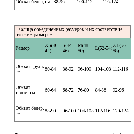
Обхват бедер, см
88-96
100-112
116-124
Таблица объединенных размеров и их соответствие
русским размерам
XS(40-
S(44-
M(48-
XL(56-
Размер
L(52-54)
42)
46)
50)
58)
Обхват груди,
80-84
88-92
96-100
104-108
112-116
см
Обхват
60-64
68-72
76-80
84-88
92-96
талии, см
Обхват бедер,
88-90
96-100
104-108
112-116
120-124
см