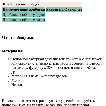
Прибавки на свободу
Наименование прибавки
Размер прибавки, см
Прибавка к обхвату груди
Прибавка к обхвату плеча
Что необходимо
Материалы:
Основной материал двух цветов: трикотаж с невысокой
или средней степенью эластичности средней плотности,
например, футер 2ух, 3ёх нитка петля или с начёсом и
др.
Материал для манжет двух цветов
Молния
Нитки
Расход основного материала указан усреднённо, с учётом
прибавки 10см на усадку. Не забудьте продекатировать