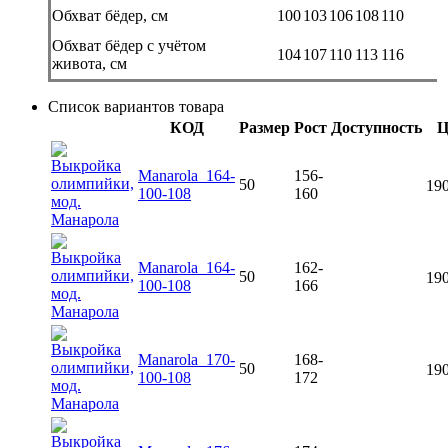
Обхват бёдер, см
100
103
106
108
110
Обхват бёдер с учётом
104
107
110
113
116
живота, см
Список вариантов товара
КОД
Размер
Рост
Доступность
Ц
Manarola_164-
156-
50
190
100-108
160
Manarola_164-
162-
50
190
100-108
166
Manarola_170-
168-
50
190
100-108
172