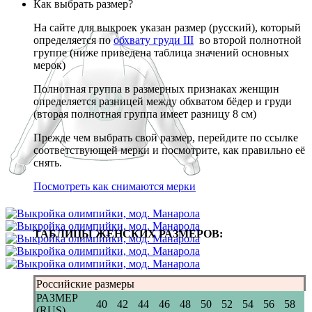
Как выбрать размер?
На сайте для выкроек указан размер (русский), который
определяется по
обхвату груди III
во второй полнотной
группе (ниже приведена таблица значений основных
мерок)
Полнотная группа в размерных признаках женщин
определяется разницей между обхватом бёдер и груди
(вторая полнотная группа имеет разницу 8 см)
Прежде чем выбрать свой размер, перейдите по ссылке
соответствующей мерки и посмотрите, как правильно её
снять.
Посмотреть как снимаются мерки
ТАБЛИЦЫ ЖЕНСКИХ РАЗМЕРОВ:
Российские размеры
РАЗМЕР
40
42
44
46
48
50
52
54
56
58
(RUS)