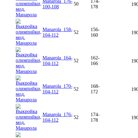
Manarola_176-
174-
50
190
100-108
178
Manarola_158-
156-
52
190
104-112
160
Manarola_164-
162-
52
190
104-112
166
Manarola_170-
168-
52
190
104-112
172
Manarola_176-
174-
52
190
104-112
178