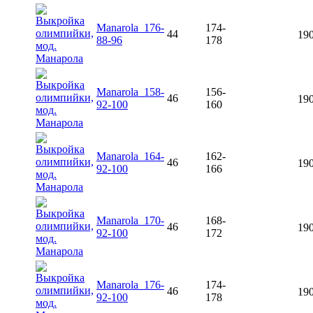
Manarola_176-
174-
44
190
88-96
178
Manarola_158-
156-
46
190
92-100
160
Manarola_164-
162-
46
190
92-100
166
Manarola_170-
168-
46
190
92-100
172
Manarola_176-
174-
46
190
92-100
178