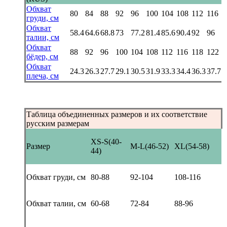
Обхват
80
84
88
92
96
100
104
108
112
116
груди, см
Обхват
58.4
64.6
68.8
73
77.2
81.4
85.6
90.4
92
96
талии, см
Обхват
88
92
96
100
104
108
112
116
118
122
бёдер, см
Обхват
24.3
26.3
27.7
29.1
30.5
31.9
33.3
34.4
36.3
37.7
плеча, см
Таблица объединенных размеров и их соответствие
русским размерам
XS-S(40-
Размер
M-L(46-52)
XL(54-58)
44)
Обхват груди, см
80-88
92-104
108-116
Обхват талии, см
60-68
72-84
88-96