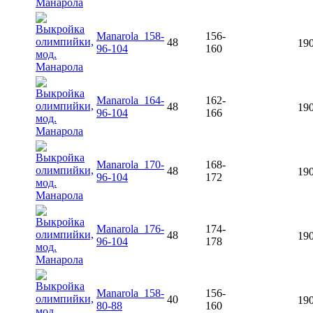
Manarola_158-
156-
48
190
96-104
160
Manarola_164-
162-
48
190
96-104
166
Manarola_170-
168-
48
190
96-104
172
Manarola_176-
174-
48
190
96-104
178
Manarola_158-
156-
40
190
80-88
160