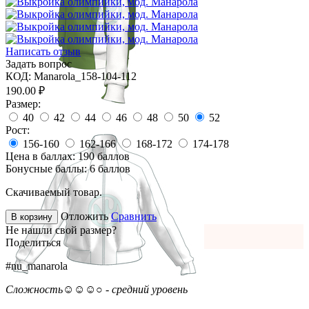
Написать отзыв
Задать вопрос
КОД:
Manarola_158-104-112
190.00
₽
Размер:
40
42
44
46
48
50
52
Рост:
156-160
162-166
168-172
174-178
Цена в баллах:
190 баллов
Бонусные баллы:
6 баллов
Скачиваемый товар.
Отложить
Сравнить
В корзину
Не нашли свой размер?
Поделиться
#nu_manarola
Сложность
☺☺☺○ - средний уровень