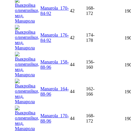
Manarola_170-
168-
42
190
84-92
172
Manarola_176-
174-
42
190
84-92
178
Manarola_158-
156-
44
190
88-96
160
Manarola_164-
162-
44
190
88-96
166
Manarola_170-
168-
44
190
88-96
172