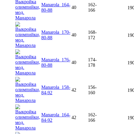
Manarola_164-
162-
40
190
80-88
166
Manarola_170-
168-
40
190
80-88
172
Manarola_176-
174-
40
190
80-88
178
Manarola_158-
156-
42
190
84-92
160
Manarola_164-
162-
42
190
84-92
166