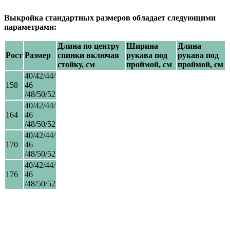
Выкройка стандартных размеров обладает следующими
параметрами:
Длина по центру
Ширина
Длина
Рост
Размер
спинки включая
рукава под
рукава под
стойку, см
проймой, см
проймой, см
40/42/44/
158
46
/48/50/52
40/42/44/
164
46
/48/50/52
40/42/44/
170
46
/48/50/52
40/42/44/
176
46
/48/50/52