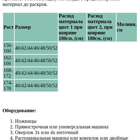
материал до раскроя.
Расход
Расход
материала
материала
Молния,
Рост
Размер
цвет 1 при
цвет 2,
при
см
ширине
ширине
180см, (см)
180см, (см)
156-
40/42/44/46/48/50/52
160
162-
40/42/44/46/48/50/52
166
168-
40/42/44/46/48/50/52
172
174-
40/42/44/46/48/50/52
178
Оборудование:
Ножницы
Прямострочная или универсальная машина
Оверлок 3х или 4х ниточный
Распошивальная машина или коверлок или двойные