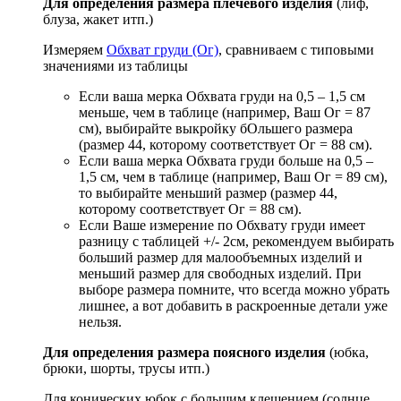
Для определения размера плечевого изделия
(лиф,
блуза, жакет итп.)
Измеряем
Обхват груди (Ог)
, сравниваем с типовыми
значениями из таблицы
Если ваша мерка Обхвата груди на 0,5 – 1,5 см
меньше, чем в таблице (например, Ваш Ог = 87
см), выбирайте выкройку бОльшего размера
(размер 44, которому соответствует Ог = 88 см).
Если ваша мерка Обхвата груди больше на 0,5 –
1,5 см, чем в таблице (например, Ваш Ог = 89 см),
то выбирайте меньший размер (размер 44,
которому соответствует Ог = 88 см).
Если Ваше измерение по Обхвату груди имеет
разницу с таблицей +/- 2см, рекомендуем выбирать
больший размер для малообъемных изделий и
меньший размер для свободных изделий. При
выборе размера помните, что всегда можно убрать
лишнее, а вот добавить в раскроенные детали уже
нельзя.
Для определения размера поясного изделия
(юбка,
брюки, шорты, трусы итп.)
Для конических юбок с большим клешением (солнце,