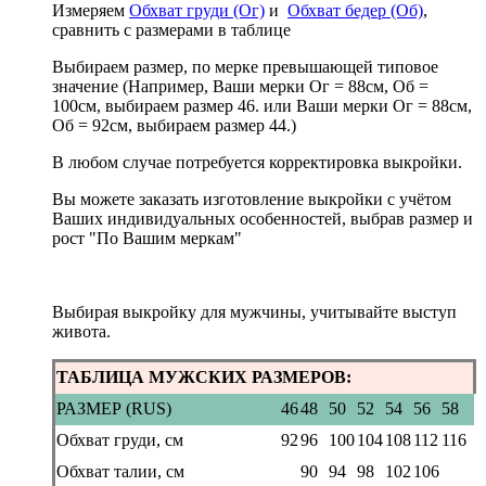
Измеряем
Обхват груди (Ог)
и
Обхват бедер (Об)
,
сравнить с размерами в таблице
Выбираем размер, по мерке превышающей типовое
значение (Например, Ваши мерки Ог = 88см, Об =
100см, выбираем размер 46. или Ваши мерки Ог = 88см,
Об = 92см, выбираем размер 44.)
В любом случае потребуется корректировка выкройки.
Вы можете заказать изготовление выкройки с учётом
Ваших индивидуальных особенностей, выбрав размер и
рост "По Вашим меркам"
Выбирая выкройку для мужчины, учитывайте выступ
живота.
ТАБЛИЦА МУЖСКИХ РАЗМЕРОВ:
РАЗМЕР (RUS)
46
48
50
52
54
56
58
Обхват груди, см
92
96
100
104
108
112
116
Обхват талии, см
90
94
98
102
106