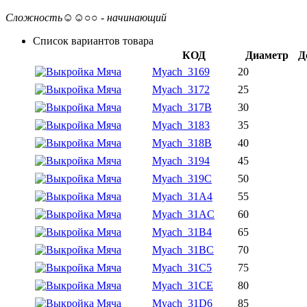
Сложность
☺☺○○ - начинающий
Список вариантов товара
КОД
Диаметр
Д
Myach_3169
20
Myach_3172
25
Myach_317B
30
Myach_3183
35
Myach_318B
40
Myach_3194
45
Myach_319C
50
Myach_31A4
55
Myach_31AC
60
Myach_31B4
65
Myach_31BC
70
Myach_31C5
75
Myach_31CE
80
Myach_31D6
85