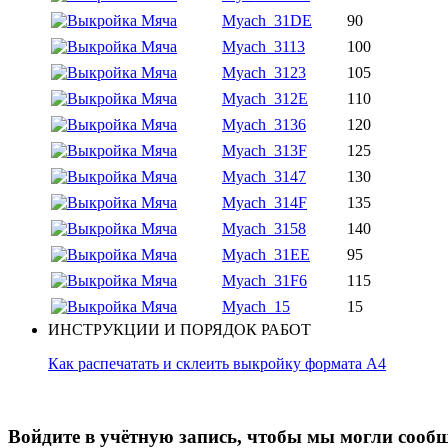
Myach_31DE
90
Myach_3113
100
Myach_3123
105
Myach_312E
110
Myach_3136
120
Myach_313F
125
Myach_3147
130
Myach_314F
135
Myach_3158
140
Myach_31EE
95
Myach_31F6
115
Myach_15
15
ИНСТРУКЦИИ И ПОРЯДОК РАБОТ
Как распечатать и склеить выкройку формата А4
Войдите в учётную запись, чтобы мы могли сообщ