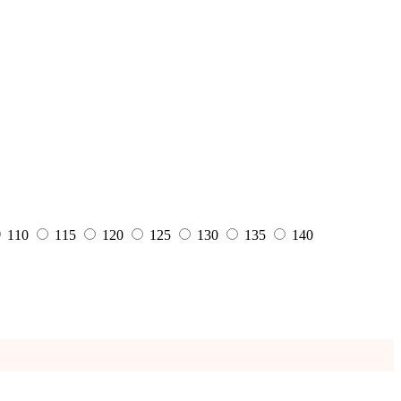
110
115
120
125
130
135
140