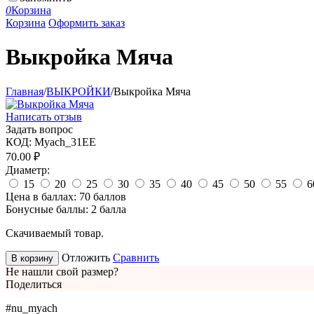
0
Корзина
Корзина
Оформить заказ
Выкройка Мяча
Главная
/
ВЫКРОЙКИ
/
Выкройка Мяча
Написать отзыв
Задать вопрос
КОД:
Myach_31EE
70.00
₽
Диаметр:
15
20
25
30
35
40
45
50
55
6
Цена в баллах:
70 баллов
Бонусные баллы:
2 балла
Скачиваемый товар.
Отложить
Сравнить
В корзину
Не нашли свой размер?
Поделиться
#nu_myach