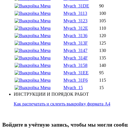
Myach_31DE
90
Myach_3113
100
Myach_3123
105
Myach_312E
110
Myach_3136
120
Myach_313F
125
Myach_3147
130
Myach_314F
135
Myach_3158
140
Myach_31EE
95
Myach_31F6
115
Myach_15
15
ИНСТРУКЦИИ И ПОРЯДОК РАБОТ
Как распечатать и склеить выкройку формата А4
Войдите в учётную запись, чтобы мы могли сообщ