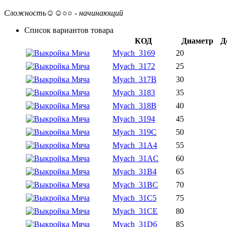
Сложность
☺☺○○ - начинающий
Список вариантов товара
КОД
Диаметр
Д
Myach_3169
20
Myach_3172
25
Myach_317B
30
Myach_3183
35
Myach_318B
40
Myach_3194
45
Myach_319C
50
Myach_31A4
55
Myach_31AC
60
Myach_31B4
65
Myach_31BC
70
Myach_31C5
75
Myach_31CE
80
Myach_31D6
85