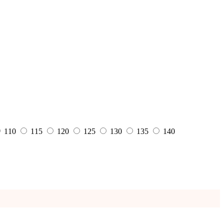
110
115
120
125
130
135
140