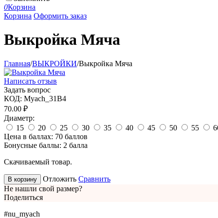
0
Корзина
Корзина
Оформить заказ
Выкройка Мяча
Главная
/
ВЫКРОЙКИ
/
Выкройка Мяча
Написать отзыв
Задать вопрос
КОД:
Myach_31B4
70.00
₽
Диаметр:
15
20
25
30
35
40
45
50
55
6
Цена в баллах:
70 баллов
Бонусные баллы:
2 балла
Скачиваемый товар.
Отложить
Сравнить
В корзину
Не нашли свой размер?
Поделиться
#nu_myach