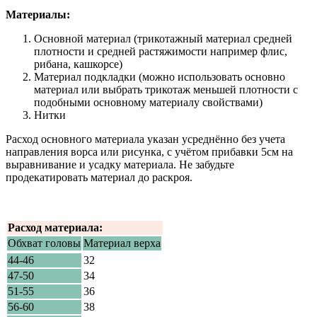
Материалы:
Основной материал (трикотажный материал средней
плотности и средней растяжимости например флис,
рибана, кашкорсе)
Материал подкладки (можно использовать основно
материал или выбрать трикотаж меньшей плотности с
подобными основному материалу свойствами)
Нитки
Расход основного материала указан усреднённо без учета
направления ворса или рисунка, с учётом прибавки 5см на
выравнивание и усадку материала. Не забудьте
продекатировать материал до раскроя.
Расход материала:
Обхват головы
Материал верха
44-46
32
47-50
34
51-55
36
56-60
38