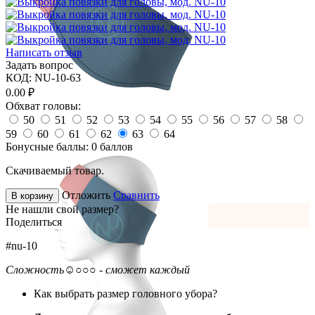
Написать отзыв
Задать вопрос
КОД:
NU-10-63
0.00
₽
Обхват головы:
50
51
52
53
54
55
56
57
58
59
60
61
62
63
64
Бонусные баллы:
0 баллов
Скачиваемый товар.
Отложить
Сравнить
В корзину
Не нашли свой размер?
Поделиться
#nu-10
Сложность
☺○○○ - сможет каждый
Как выбрать размер головного убора?