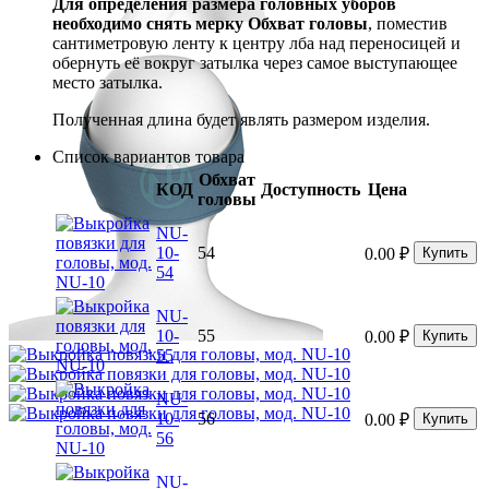
Для определения размера головных уборов
необходимо снять мерку Обхват головы
, поместив
сантиметровую ленту к центру лба над переносицей и
обернуть её вокруг затылка через самое выступающее
место затылка.
Полученная длина будет являть размером изделия.
Список вариантов товара
Обхват
КОД
Доступность
Цена
головы
NU-
10-
54
0.00
₽
Купить
54
NU-
10-
55
0.00
₽
Купить
55
NU-
10-
56
0.00
₽
Купить
56
NU-