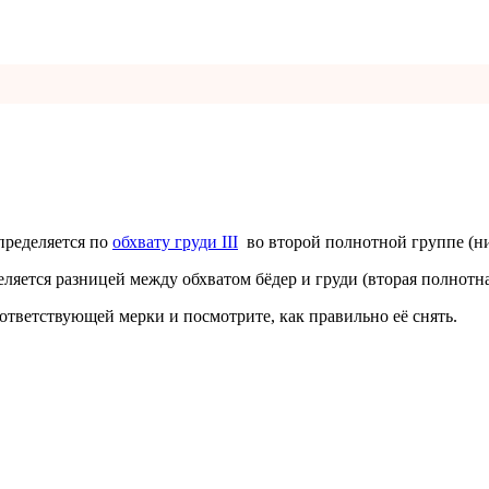
определяется по
обхвату груди III
во второй полнотной группе (н
яется разницей между обхватом бёдер и груди (вторая полнотна
ответствующей мерки и посмотрите, как правильно её снять.