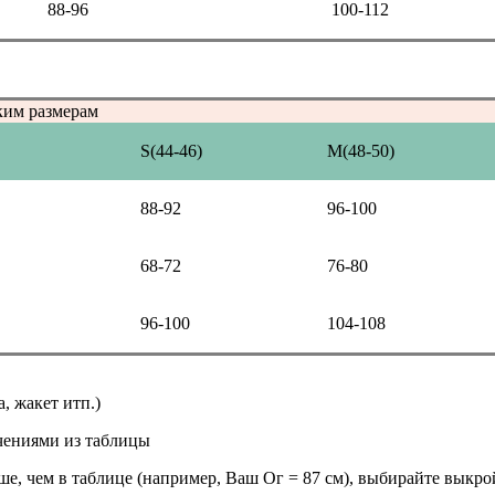
88-96
100-112
ким размерам
S(44-46)
M(48-50)
88-92
96-100
68-72
76-80
96-100
104-108
а, жакет итп.)
чениями из таблицы
ьше, чем в таблице (например, Ваш Ог = 87 см), выбирайте выкро