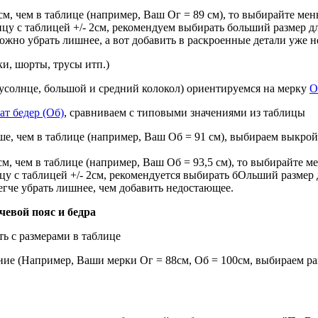
см, чем в таблице (например, Ваш Ог = 89 см), то выбирайте мен
ицу с таблицей +/- 2см, рекомендуем выбирать больший размер 
ожно убрать лишнее, а вот добавить в раскроенные детали уже н
и, шорты, трусы итп.)
усолнце, большой и средний колокол) ориентируемся на мерку
О
ат бедер (Об)
, сравниваем с типовыми значениями из таблицы
ьше, чем в таблице (например, Ваш Об = 91 см), выбираем выкрой
см, чем в таблице (например, Ваш Об = 93,5 см), то выбирайте ме
ицу с таблицей +/- 2см, рекомендуется выбирать бОльший разме
егче убрать лишнее, чем добавить недостающее.
евой пояс и бедра
ть с размерами в таблице
ие (Например, Ваши мерки Ог = 88см, Об = 100см, выбираем раз