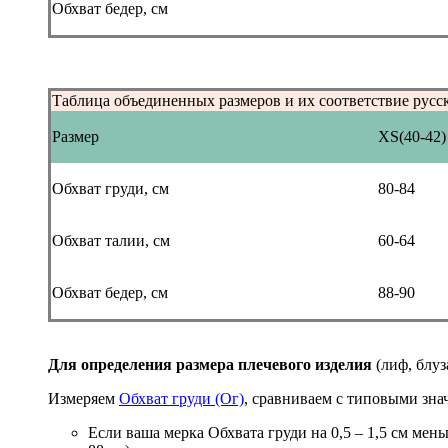
Обхват бедер, см
Таблица объединенных размеров и их соответствие русс
Размер
XS(40-42)
Обхват груди, см
80-84
Обхват талии, см
60-64
Обхват бедер, см
88-90
Для определения размера плечевого изделия
(лиф, блуз
Измеряем
Обхват груди (Ог)
, сравниваем с типовыми зна
Если ваша мерка Обхвата груди на 0,5 – 1,5 см мен