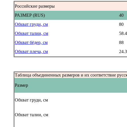
Российские размеры
РАЗМЕР (RUS)
40
Обхват груди, см
80
Обхват талии, см
58.4
Обхват бёдер, см
88
Обхват плеча, см
24.3
Таблица объединенных размеров и их соответствие русс
Размер
Обхват груди, см
Обхват талии, см