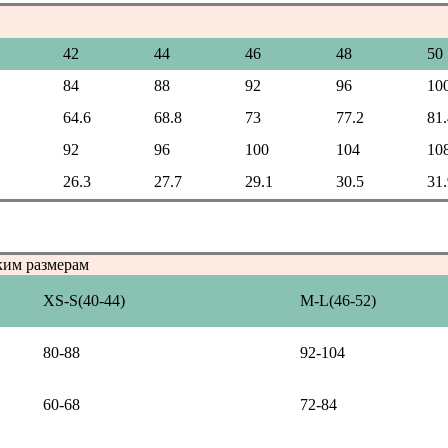
42
44
46
48
50
84
88
92
96
10
64.6
68.8
73
77.2
81.
92
96
100
104
10
26.3
27.7
29.1
30.5
31.
ким размерам
XS-S(40-44)
M-L(46-52)
80-88
92-104
60-68
72-84