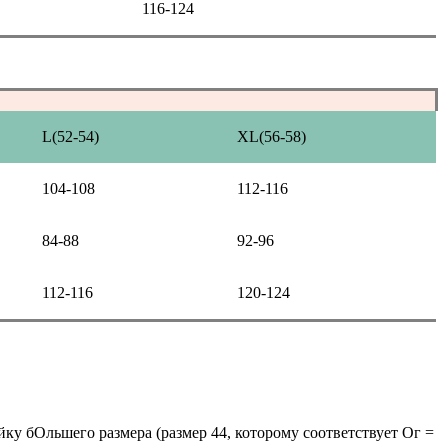
116-124
L(52-54)
XL(56-58)
104-108
112-116
84-88
92-96
112-116
120-124
йку бОльшего размера (размер 44, которому соответствует Ог =