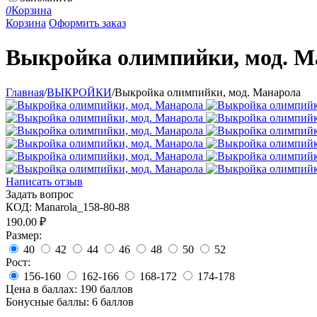
0
Корзина
Корзина
Оформить заказ
Выкройка олимпийки, мод. М
Главная
/
ВЫКРОЙКИ
/
Выкройка олимпийки, мод. Манарола
Написать отзыв
Задать вопрос
КОД:
Manarola_158-80-88
190.00
₽
Размер:
40
42
44
46
48
50
52
Рост:
156-160
162-166
168-172
174-178
Цена в баллах:
190 баллов
Бонусные баллы:
6 баллов