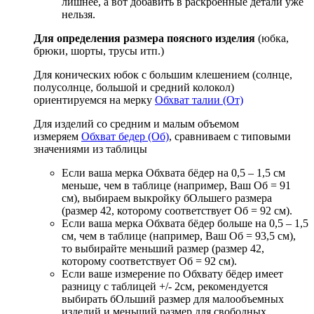
лишнее, а вот добавить в раскроенные детали уже
нельзя.
Для определения размера поясного изделия
(юбка,
брюки, шорты, трусы итп.)
Для конических юбок с большим клешением (солнце,
полусолнце, большой и средний колокол)
ориентируемся на мерку
Обхват талии (От)
Для изделий со средним и малым объемом
измеряем
Обхват бедер (Об)
, сравниваем с типовыми
значениями из таблицы
Если ваша мерка Обхвата бёдер на 0,5 – 1,5 см
меньше, чем в таблице (например, Ваш Об = 91
см), выбираем выкройку бОльшего размера
(размер 42, которому соответствует Об = 92 см).
Если ваша мерка Обхвата бёдер больше на 0,5 – 1,5
см, чем в таблице (например, Ваш Об = 93,5 см),
то выбирайте меньший размер (размер 42,
которому соответствует Об = 92 см).
Если ваше измерение по Обхвату бёдер имеет
разницу с таблицей +/- 2см, рекомендуется
выбирать бОльший размер для малообъемных
изделий и меньший размер для свободных