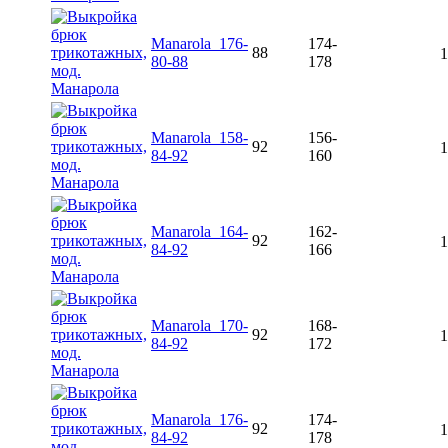
Manarola_176-
174-
88
1
80-88
178
Manarola_158-
156-
92
1
84-92
160
Manarola_164-
162-
92
1
84-92
166
Manarola_170-
168-
92
1
84-92
172
Manarola_176-
174-
92
1
84-92
178