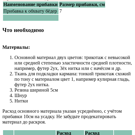
Наименование прибавки
Размер прибавки, см
Прибавка к обхвату бёдер
7
Что необходимо
Материалы:
Основной материал двух цветов: трикотаж с невысокой
или средней степенью эластичности средней плотности,
например, футер 2ух, 3ёх нитка или с начёсом и др.
Ткань для подкладки кармана: тонкий трикотаж схожий
по тону с материалом цвет 1, например кулирная гладь,
футер 2ух нитка.
Резина шириной 5см
Шнур
Нитки
Расход основного материала указан усреднённо, с учётом
прибавки 10см на усадку. Не забудьте продекатировать
материал до раскроя.
Расход
Расход