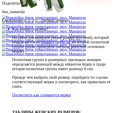
Поделиться
#nu_manarola
Сложность
☺☺☺○ - средний уровень
Как выбрать размер?
На сайте для выкроек указан размер (русский), который
определяется по
обхвату груди III
во второй полнотной
группе (ниже приведена таблица значений основных
мерок)
Полнотная группа в размерных признаках женщин
определяется разницей между обхватом бёдер и груди
(вторая полнотная группа имеет разницу 8 см)
Прежде чем выбрать свой размер, перейдите по ссылке
соответствующей мерки и посмотрите, как правильно её
снять.
Посмотреть как снимаются мерки
ТАБЛИЦЫ ЖЕНСКИХ РАЗМЕРОВ: