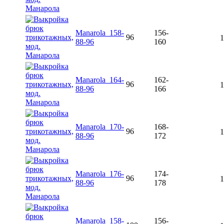
Manarola_158-
156-
96
1
88-96
160
Manarola_164-
162-
96
1
88-96
166
Manarola_170-
168-
96
1
88-96
172
Manarola_176-
174-
96
1
88-96
178
Manarola_158-
156-