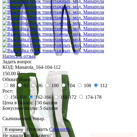
Написать отзыв
Задать вопрос
КОД:
Manarola_164-104-112
150.00
₽
Обхват бёдер:
88
92
96
100
104
108
112
Рост:
156-160
162-166
168-172
174-178
Цена в баллах:
150 баллов
Бонусные баллы:
5 баллов
Скачиваемый товар.
Отложить
Сравнить
В корзину
Не нашли свой размер?