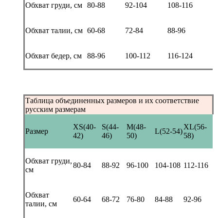
Обхват груди, см
80-88
92-104
108-116
Обхват талии, см
60-68
72-84
88-96
Обхват бедер, см
88-96
100-112
116-124
Таблица объединенных размеров и их соответствие
русским размерам
XS(40-
S(44-
M(48-
XL(56-
Размер
L(52-54)
42)
46)
50)
58)
Обхват груди,
80-84
88-92
96-100
104-108
112-116
см
Обхват
60-64
68-72
76-80
84-88
92-96
талии, см