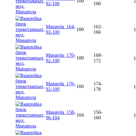
100
1
92-100
160
Manarola_164-
162-
100
1
92-100
166
Manarola_170-
168-
100
1
92-100
172
Manarola_176-
174-
100
1
92-100
178
Manarola_158-
156-
104
1
96-104
160