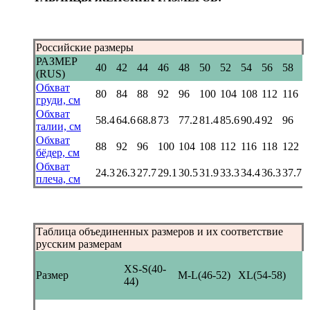
Российские размеры
РАЗМЕР
40
42
44
46
48
50
52
54
56
58
(RUS)
Обхват
80
84
88
92
96
100
104
108
112
116
груди, см
Обхват
58.4
64.6
68.8
73
77.2
81.4
85.6
90.4
92
96
талии, см
Обхват
88
92
96
100
104
108
112
116
118
122
бёдер, см
Обхват
24.3
26.3
27.7
29.1
30.5
31.9
33.3
34.4
36.3
37.7
плеча, см
Таблица объединенных размеров и их соответствие
русским размерам
XS-S(40-
Размер
M-L(46-52)
XL(54-58)
44)