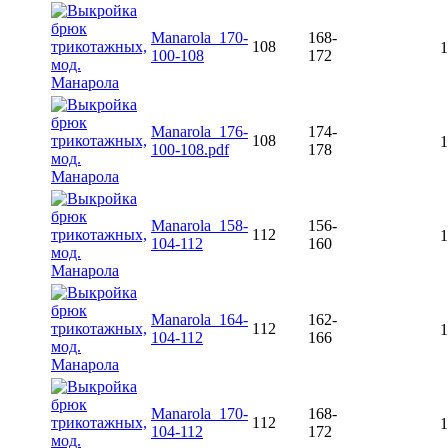
Manarola_170-
168-
108
1
100-108
172
Manarola_176-
174-
108
1
100-108.pdf
178
Manarola_158-
156-
112
1
104-112
160
Manarola_164-
162-
112
1
104-112
166
Manarola_170-
168-
112
1
104-112
172