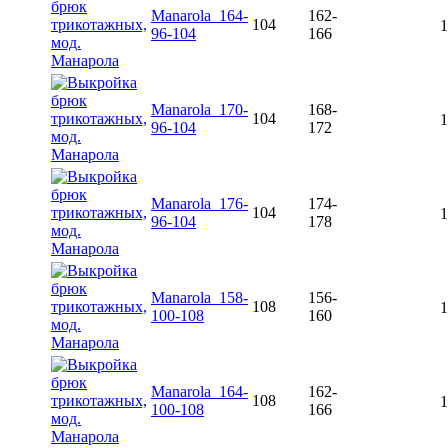
Manarola_164-
162-
104
1
96-104
166
Manarola_170-
168-
104
1
96-104
172
Manarola_176-
174-
104
1
96-104
178
Manarola_158-
156-
108
1
100-108
160
Manarola_164-
162-
108
1
100-108
166