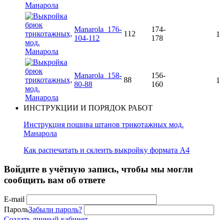
Manarola_176-
174-
112
1
104-112
178
Manarola_158-
156-
88
1
80-88
160
ИНСТРУКЦИИ И ПОРЯДОК РАБОТ
Инструкция пошива штанов трикотажных мод.
Манарола
Как распечатать и склеить выкройку формата А4
Войдите в учётную запись, чтобы мы могли
сообщить вам об ответе
E-mail
Пароль
Забыли пароль?
Создать личный кабинет