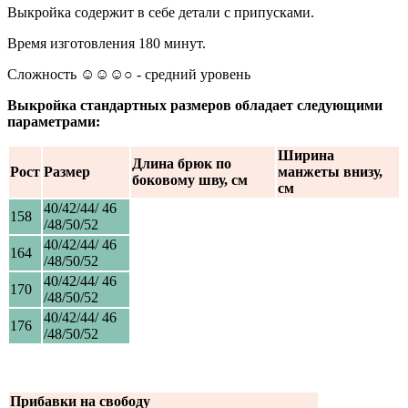
Выкройка содержит в себе детали с припусками.
Время изготовления 180 минут.
Сложность ☺☺☺○ - средний уровень
Выкройка стандартных размеров обладает следующими
параметрами:
Ширина
Длина брюк по
Рост
Размер
манжеты внизу,
боковому шву, см
см
40/42/44/ 46
158
/48/50/52
40/42/44/ 46
164
/48/50/52
40/42/44/ 46
170
/48/50/52
40/42/44/ 46
176
/48/50/52
Прибавки на свободу