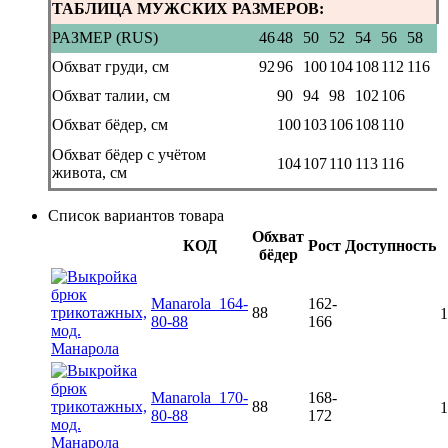
ТАБЛИЦА МУЖСКИХ РАЗМЕРОВ:
РАЗМЕР (RUS)
46
48
50
52
54
56
58
Обхват груди, см
92
96
100
104
108
112
116
Обхват талии, см
90
94
98
102
106
Обхват бёдер, см
100
103
106
108
110
Обхват бёдер с учётом
104
107
110
113
116
живота, см
Список вариантов товара
Обхват
КОД
Рост
Доступность
бёдер
Manarola_164-
162-
88
1
80-88
166
Manarola_170-
168-
88
1
80-88
172