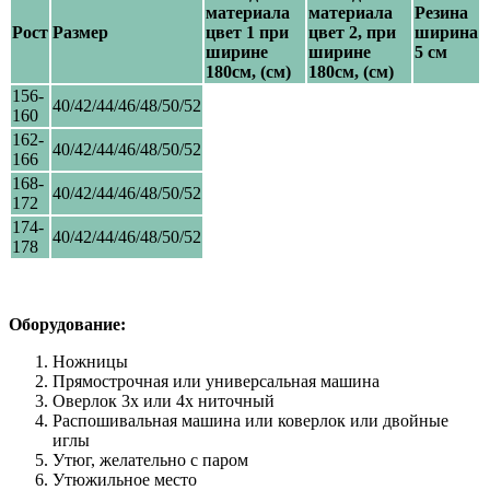
материала
материала
Резина
Рост
Размер
цвет 1 при
цвет 2,
при
ширина
ширине
ширине
5 см
180см, (см)
180см, (см)
156-
40/42/44/46/48/50/52
160
162-
40/42/44/46/48/50/52
166
168-
40/42/44/46/48/50/52
172
174-
40/42/44/46/48/50/52
178
Оборудование:
Ножницы
Прямострочная или универсальная машина
Оверлок 3х или 4х ниточный
Распошивальная машина или коверлок или двойные
иглы
Утюг, желательно с паром
Утюжильное место