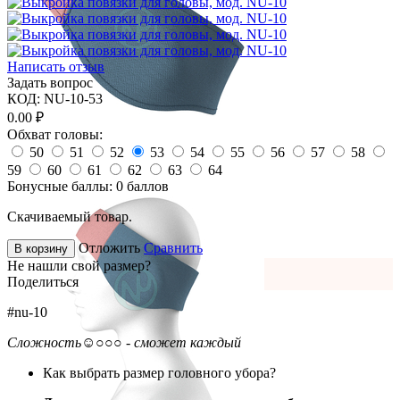
Написать отзыв
Задать вопрос
КОД:
NU-10-53
0.00
₽
Обхват головы:
50
51
52
53
54
55
56
57
58
59
60
61
62
63
64
Бонусные баллы:
0 баллов
Скачиваемый товар.
Отложить
Сравнить
В корзину
Не нашли свой размер?
Поделиться
#nu-10
Сложность
☺○○○ - сможет каждый
Как выбрать размер головного убора?