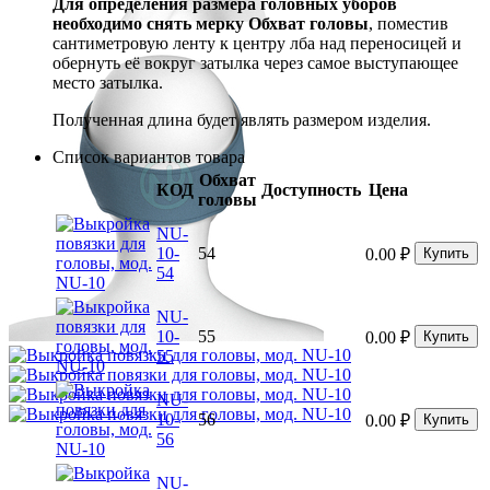
Для определения размера головных уборов
необходимо снять мерку Обхват головы
, поместив
сантиметровую ленту к центру лба над переносицей и
обернуть её вокруг затылка через самое выступающее
место затылка.
Полученная длина будет являть размером изделия.
Список вариантов товара
Обхват
КОД
Доступность
Цена
головы
NU-
10-
54
0.00
₽
Купить
54
NU-
10-
55
0.00
₽
Купить
55
NU-
10-
56
0.00
₽
Купить
56
NU-