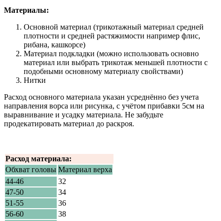
Материалы:
Основной материал (трикотажный материал средней
плотности и средней растяжимости например флис,
рибана, кашкорсе)
Материал подкладки (можно использовать основно
материал или выбрать трикотаж меньшей плотности с
подобными основному материалу свойствами)
Нитки
Расход основного материала указан усреднённо без учета
направления ворса или рисунка, с учётом прибавки 5см на
выравнивание и усадку материала. Не забудьте
продекатировать материал до раскроя.
Расход материала:
Обхват головы
Материал верха
44-46
32
47-50
34
51-55
36
56-60
38