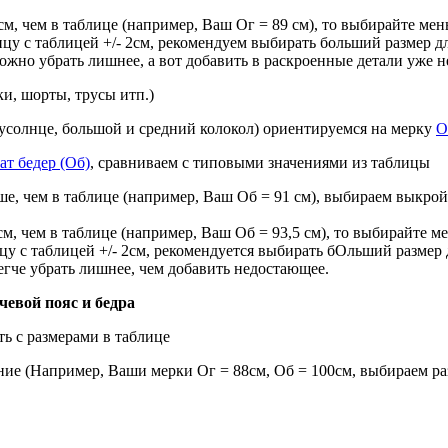
см, чем в таблице (например, Ваш Ог = 89 см), то выбирайте мен
ицу с таблицей +/- 2см, рекомендуем выбирать больший размер 
ожно убрать лишнее, а вот добавить в раскроенные детали уже н
и, шорты, трусы итп.)
усолнце, большой и средний колокол) ориентируемся на мерку
О
ат бедер (Об)
, сравниваем с типовыми значениями из таблицы
ьше, чем в таблице (например, Ваш Об = 91 см), выбираем выкрой
см, чем в таблице (например, Ваш Об = 93,5 см), то выбирайте ме
ицу с таблицей +/- 2см, рекомендуется выбирать бОльший разме
егче убрать лишнее, чем добавить недостающее.
евой пояс и бедра
ть с размерами в таблице
ие (Например, Ваши мерки Ог = 88см, Об = 100см, выбираем раз