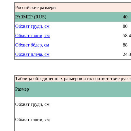
Российские размеры
РАЗМЕР (RUS)
40
Обхват груди, см
80
Обхват талии, см
58.4
Обхват бёдер, см
88
Обхват плеча, см
24.3
Таблица объединенных размеров и их соответствие русс
Размер
Обхват груди, см
Обхват талии, см