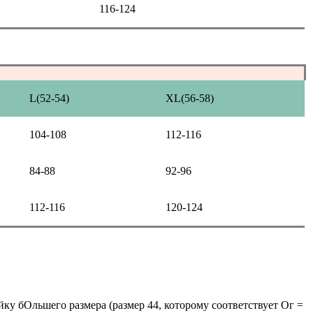
116-124
L(52-54)
XL(56-58)
104-108
112-116
84-88
92-96
112-116
120-124
йку бОльшего размера (размер 44, которому соответствует Ог =