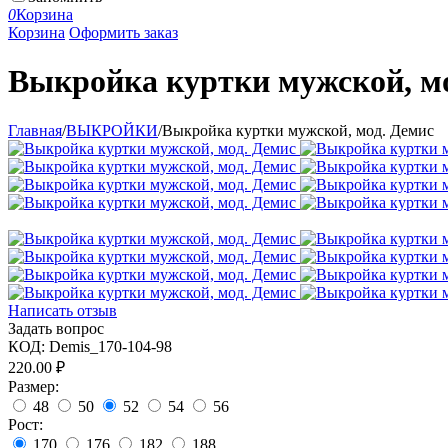
0
Корзина
Корзина
Оформить заказ
Выкройка куртки мужской, м
Главная
/
ВЫКРОЙКИ
/
Выкройка куртки мужской, мод. Демис
Написать отзыв
Задать вопрос
КОД:
Demis_170-104-98
220.00
₽
Размер:
48
50
52
54
56
Рост:
170
176
182
188