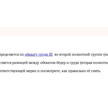
определяется по
обхвату груди III
во второй полнотной группе (н
яется разницей между обхватом бёдер и груди (вторая полнотна
ответствующей мерки и посмотрите, как правильно её снять.