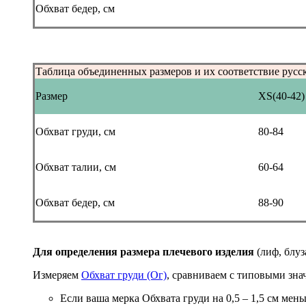
Обхват бедер, см
Таблица объединенных размеров и их соответствие русс
Размер
XS(40-42)
Обхват груди, см
80-84
Обхват талии, см
60-64
Обхват бедер, см
88-90
Для определения размера плечевого изделия
(лиф, блуз
Измеряем
Обхват груди (Ог)
, сравниваем с типовыми зна
Если ваша мерка Обхвата груди на 0,5 – 1,5 см мен