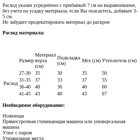
Расход указан усреднённо с прибавкой 7 см на выравнивание,
без учета на усадку материала. если Вы опасаетесь, добавьте 3-
5 см.
Не забудьте продекатировать материал до раскроя
Расход материала:
Материал
Подкладка
Размер
верха
Мех (см)
Утеплитель (см)
(см)
(см)
27-30
35
30
35
50
31-35
37
33
37
55
Расход
36-40
40
36
40
60
41-45
43
40
43
67
Необходимое оборудование:
Ножницы
Прямострочная стачивающая машина или универсальная
машина
Утюг с паром
Утюжильное место