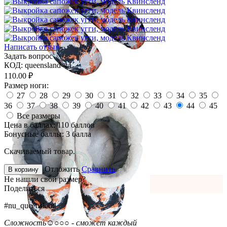
Написать отзыв
Задать вопрос
КОД:
queensland-44
110.00
₽
Размер ноги:
27
28
29
30
31
32
33
34
35
36
37
38
39
40
41
42
43
44
45
Все размеры
Цена в баллах:
110 баллов
Бонусные баллы:
3 балла
Скачиваемый товар.
Отложить
Сравнить
В корзину
Не нашли свой размер?
Поделиться
#nu_queensland
Сложность
☺○○○ - сможет каждый