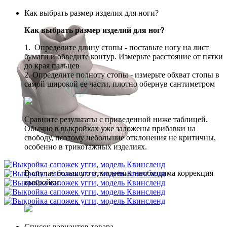
Как выбрать размер изделия для ноги?
Как выбрать размер изделий для ног?
1. Определите длину стопы - поставьте ногу на лист
бумаги и обведите контур. Измерьте расстояние от пятки
до края пальцев
2. Определите полноту стопы - измерьте обхват стопы в
самой широкой ее части, плотно обернув сантиметром
Сравните результаты с приведенной ниже таблицей.
Обычно в выкройках уже заложены прибавки на
свободу, поэтому небольшие отклонения не критичны,
особенно в трикотажных изделиях.
В случае большого отклонения необходима коррекция
выкройки.
Список вариантов товара