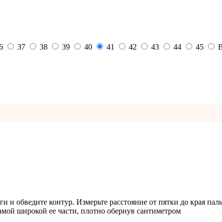
6
37
38
39
40
41
42
43
44
45
В
ги и обведите контур. Измерьте расстояние от пятки до края пал
самой широкой ее части, плотно обернув сантиметром