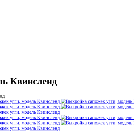
ль Квинсленд
енд