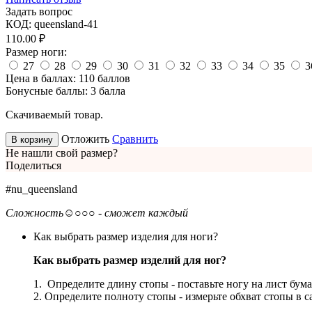
Задать вопрос
КОД:
queensland-41
110.00
₽
Размер ноги:
27
28
29
30
31
32
33
34
35
3
Цена в баллах:
110 баллов
Бонусные баллы:
3 балла
Скачиваемый товар.
Отложить
Сравнить
В корзину
Не нашли свой размер?
Поделиться
#nu_queensland
Сложность
☺○○○ - сможет каждый
Как выбрать размер изделия для ноги?
Как выбрать размер изделий для ног?
1. Определите длину стопы - поставьте ногу на лист бума
2. Определите полноту стопы - измерьте обхват стопы в 