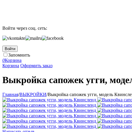
Войти через соц. сеть:
Войти
Запомнить
0
Корзина
Корзина
Оформить заказ
Выкройка сапожек угги, моде
Главная
/
ВЫКРОЙКИ
/
Выкройка сапожек угги, модель Квинсл
Написать отзыв