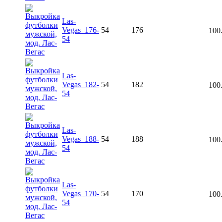
Las-
Vegas_176-
54
176
100
54
Las-
Vegas_182-
54
182
100
54
Las-
Vegas_188-
54
188
100
54
Las-
Vegas_170-
54
170
100
54