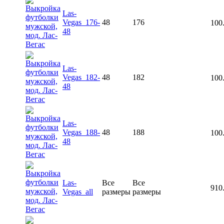
Las-
Vegas_176-
48
176
100
48
Las-
Vegas_182-
48
182
100
48
Las-
Vegas_188-
48
188
100
48
Las-
Все
Все
910
Vegas_all
размеры
размеры