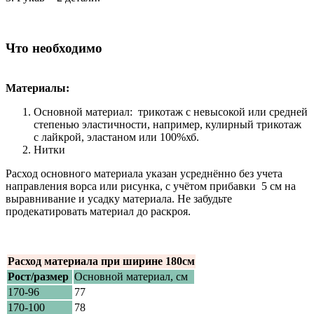
Что необходимо
Материалы:
Основной материал: трикотаж с невысокой или средней
степенью эластичности, например, кулирный трикотаж
с лайкрой, эластаном или 100%хб.
Нитки
Расход основного материала указан усреднённо без учета
направления ворса или рисунка, с учётом прибавки 5 см на
выравнивание и усадку материала. Не забудьте
продекатировать материал до раскроя.
Расход материала при ширине 180см
Рост/размер
Основной материал, см
170-96
77
170-100
78