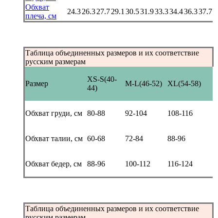
Обхват
24.3
26.3
27.7
29.1
30.5
31.9
33.3
34.4
36.3
37.7
плеча, см
Таблица объединенных размеров и их соответствие
русским размерам
XS-S(40-
Размер
M-L(46-52)
XL(54-58)
44)
Обхват груди, см
80-88
92-104
108-116
Обхват талии, см
60-68
72-84
88-96
Обхват бедер, см
88-96
100-112
116-124
Таблица объединенных размеров и их соответствие
русским размерам