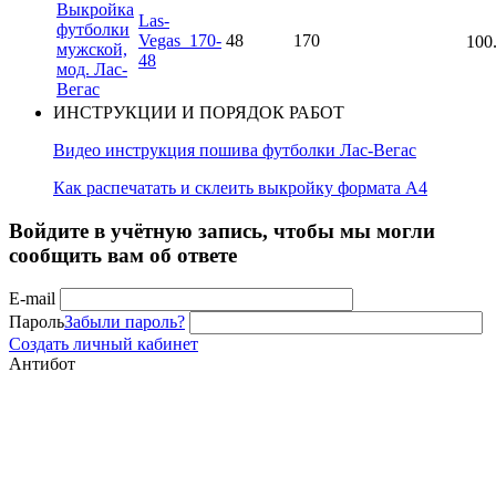
Las-
Vegas_170-
48
170
100
48
ИНСТРУКЦИИ И ПОРЯДОК РАБОТ
Видео инструкция пошива футболки Лас-Вегас
Как распечатать и склеить выкройку формата А4
Войдите в учётную запись, чтобы мы могли
сообщить вам об ответе
E-mail
Пароль
Забыли пароль?
Создать личный кабинет
Антибот