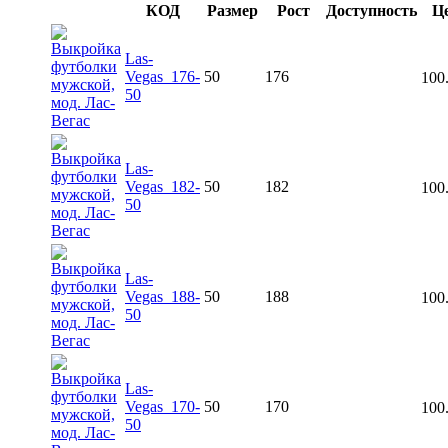
КОД
Размер
Рост
Доступность
Ц
Las-
Vegas_176-
50
176
100
50
Las-
Vegas_182-
50
182
100
50
Las-
Vegas_188-
50
188
100
50
Las-
Vegas_170-
50
170
100
50