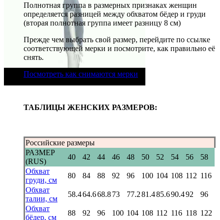
Полнотная группа в размерных признаках женщин
определяется разницей между обхватом бёдер и груди
(вторая полнотная группа имеет разницу 8 см)
Прежде чем выбрать свой размер, перейдите по ссылке
соответствующей мерки и посмотрите, как правильно её
снять.
Посмотреть как снимаются мерки
ТАБЛИЦЫ ЖЕНСКИХ РАЗМЕРОВ:
Российские размеры
РАЗМЕР
40
42
44
46
48
50
52
54
56
58
(RUS)
Обхват
80
84
88
92
96
100
104
108
112
116
груди, см
Обхват
58.4
64.6
68.8
73
77.2
81.4
85.6
90.4
92
96
талии, см
Обхват
88
92
96
100
104
108
112
116
118
122
бёдер, см