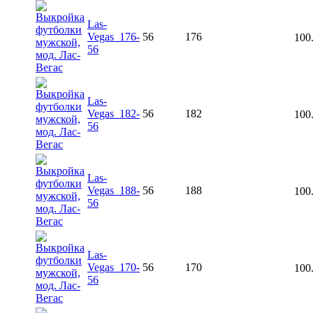
Las-
Vegas_176-
56
176
100
56
Las-
Vegas_182-
56
182
100
56
Las-
Vegas_188-
56
188
100
56
Las-
Vegas_170-
56
170
100
56