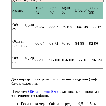
XS(40-
S(44-
M(48-
XL(56-
Размер
L(52-54)
42)
46)
50)
58)
Обхват груди,
80-84
88-92
96-100
104-108
112-116
см
Обхват
60-64
68-72
76-80
84-88
92-96
талии, см
Обхват бедер,
88-90
96-100
104-108
112-116
120-124
см
Для определения размера плечевого изделия
(лиф,
блуза, жакет итп.)
Измеряем
Обхват груди (Ог)
, сравниваем с типовыми
значениями из таблицы
Если ваша мерка Обхвата груди на 0,5 – 1,5 см