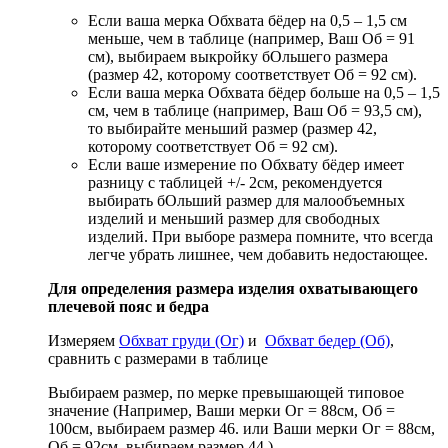
Если ваша мерка Обхвата бёдер на 0,5 – 1,5 см
меньше, чем в таблице (например, Ваш Об = 91
см), выбираем выкройку бОльшего размера
(размер 42, которому соответствует Об = 92 см).
Если ваша мерка Обхвата бёдер больше на 0,5 – 1,5
см, чем в таблице (например, Ваш Об = 93,5 см),
то выбирайте меньший размер (размер 42,
которому соответствует Об = 92 см).
Если ваше измерение по Обхвату бёдер имеет
разницу с таблицей +/- 2см, рекомендуется
выбирать бОльший размер для малообъемных
изделий и меньший размер для свободных
изделий. При выборе размера помните, что всегда
легче убрать лишнее, чем добавить недостающее.
Для определения размера изделия охватывающего
плечевой пояс и бедра
Измеряем
Обхват груди (Ог)
и
Обхват бедер (Об)
,
сравнить с размерами в таблице
Выбираем размер, по мерке превышающей типовое
значение (Например, Ваши мерки Ог = 88см, Об =
100см, выбираем размер 46. или Ваши мерки Ог = 88см,
Об = 92см, выбираем размер 44.)