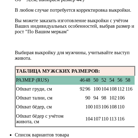
В любом случае потребуется корректировка выкройки.
Вы можете заказать изготовление выкройки с учётом
Ваших индивидуальных особенностей, выбрав размер и
рост "По Вашим меркам"
Выбирая выкройку для мужчины, учитывайте выступ
живота.
ТАБЛИЦА МУЖСКИХ РАЗМЕРОВ:
РАЗМЕР (RUS)
46
48
50
52
54
56
58
Обхват груди, см
92
96
100
104
108
112
116
Обхват талии, см
90
94
98
102
106
Обхват бёдер, см
100
103
106
108
110
Обхват бёдер с учётом
104
107
110
113
116
живота, см
Список вариантов товара