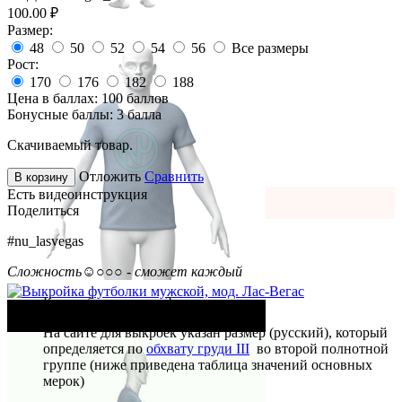
100.00
₽
Размер:
48
50
52
54
56
Все размеры
Рост:
170
176
182
188
Цена в баллах:
100 баллов
Бонусные баллы:
3 балла
Скачиваемый товар.
Отложить
Сравнить
В корзину
Есть видеоинструкция
Поделиться
#nu_lasvegas
Сложность
☺○○○ - сможет каждый
Как выбрать размер?
На сайте для выкроек указан размер (русский), который
определяется по
обхвату груди III
во второй полнотной
группе (ниже приведена таблица значений основных
мерок)