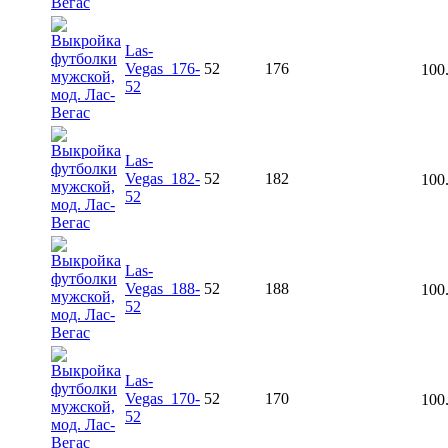
Las-
Vegas_176-
52
176
100
52
Las-
Vegas_182-
52
182
100
52
Las-
Vegas_188-
52
188
100
52
Las-
Vegas_170-
52
170
100
52