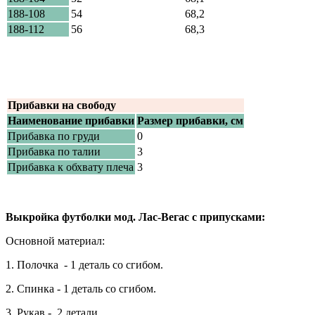
188-108
54
68,2
188-112
56
68,3
Прибавки на свободу
Наименование прибавки
Размер прибавки, см
Прибавка по груди
0
Прибавка по талии
3
Прибавка к обхвату плеча
3
Выкройка футболки мод. Лас-Вегас с припусками:
Основной материал:
1. Полочка - 1 деталь со сгибом.
2. Спинка - 1 деталь со сгибом.
3. Рукав - 2 детали.