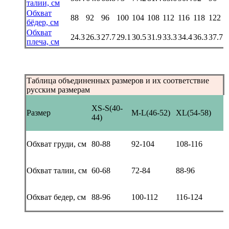
талии, см
Обхват
88
92
96
100
104
108
112
116
118
122
бёдер, см
Обхват
24.3
26.3
27.7
29.1
30.5
31.9
33.3
34.4
36.3
37.7
плеча, см
Таблица объединенных размеров и их соответствие
русским размерам
XS-S(40-
Размер
M-L(46-52)
XL(54-58)
44)
Обхват груди, см
80-88
92-104
108-116
Обхват талии, см
60-68
72-84
88-96
Обхват бедер, см
88-96
100-112
116-124