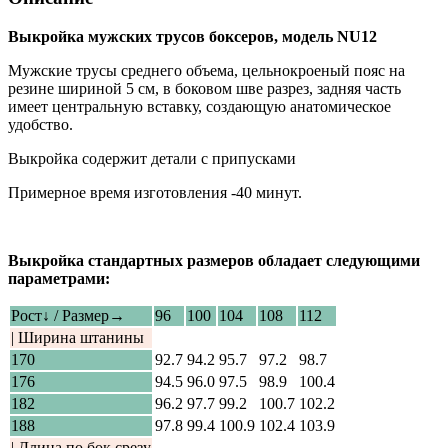
Выкройка мужских трусов боксеров, модель NU12
Мужские трусы среднего объема, цельнокроеный пояс на
резине шириной 5 см, в боковом шве разрез, задняя часть
имеет центральную вставку, создающую анатомическое
удобство.
Выкройка содержит детали с припусками
Примерное время изготовления -40 минут.
Выкройка стандартных размеров обладает следующими
параметрами:
Рост↓ / Размер→
96
100
104
108
112
| Ширина штанины
170
92.7
94.2
95.7
97.2
98.7
176
94.5
96.0
97.5
98.9
100.4
182
96.2
97.7
99.2
100.7
102.2
188
97.8
99.4
100.9
102.4
103.9
| Длина по бок срезу