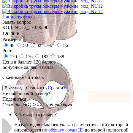
Написать отзыв
Задать вопрос
КОД:
NU12_170-96-90
120.00
₽
Размер:
48
50
52
54
56
Рост:
170
176
182
188
Цена в баллах:
120 баллов
Бонусные баллы:
4 балла
Скачиваемый товар.
Отложить
Сравнить
В корзину
Не нашли свой размер?
Поделиться
Сложность
☺☺○○ - начинающий
Как выбрать размер?
На сайте для выкроек указан размер (русский), который
определяется по
обхвату груди III
во второй полнотной