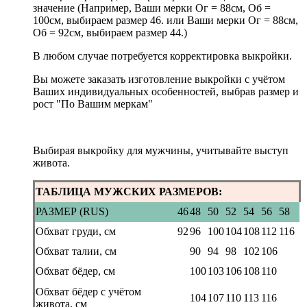
значение (Например, Ваши мерки Ог = 88см, Об =
100см, выбираем размер 46. или Ваши мерки Ог = 88см,
Об = 92см, выбираем размер 44.)
В любом случае потребуется корректировка выкройки.
Вы можете заказать изготовление выкройки с учётом
Ваших индивидуальных особенностей, выбрав размер и
рост "По Вашим меркам"
Выбирая выкройку для мужчины, учитывайте выступ
живота.
ТАБЛИЦА МУЖСКИХ РАЗМЕРОВ:
РАЗМЕР (RUS)
46
48
50
52
54
56
58
Обхват груди, см
92
96
100
104
108
112
116
Обхват талии, см
90
94
98
102
106
Обхват бёдер, см
100
103
106
108
110
Обхват бёдер с учётом
104
107
110
113
116
живота, см