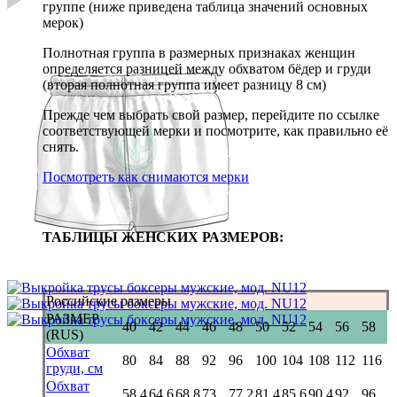
группе (ниже приведена таблица значений основных
мерок)
Полнотная группа в размерных признаках женщин
определяется разницей между обхватом бёдер и груди
(вторая полнотная группа имеет разницу 8 см)
Прежде чем выбрать свой размер, перейдите по ссылке
соответствующей мерки и посмотрите, как правильно её
снять.
Посмотреть как снимаются мерки
ТАБЛИЦЫ ЖЕНСКИХ РАЗМЕРОВ:
Российские размеры
РАЗМЕР
40
42
44
46
48
50
52
54
56
58
(RUS)
Обхват
80
84
88
92
96
100
104
108
112
116
груди, см
Обхват
58.4
64.6
68.8
73
77.2
81.4
85.6
90.4
92
96