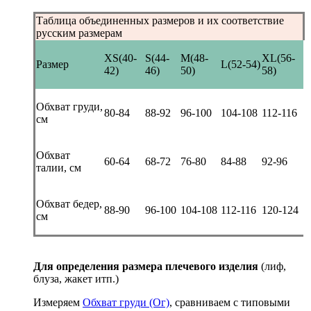
Таблица объединенных размеров и их соответствие
русским размерам
XS(40-
S(44-
M(48-
XL(56-
Размер
L(52-54)
42)
46)
50)
58)
Обхват груди,
80-84
88-92
96-100
104-108
112-116
см
Обхват
60-64
68-72
76-80
84-88
92-96
талии, см
Обхват бедер,
88-90
96-100
104-108
112-116
120-124
см
Для определения размера плечевого изделия
(лиф,
блуза, жакет итп.)
Измеряем
Обхват груди (Ог)
, сравниваем с типовыми