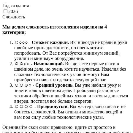
Год создания
2026
Сложность
Мы делим сложность изготовления изделия на 4
категории:
☺
○○○
- Сможет каждый.
Вы никогда не брали в руки
швейные принадлежности, но очень хотите
попробовать. От Вас потребуется минимум знаний,
усилий и минимум оборудования.
☺☺○○ -
Начинающий.
Вы делаете первые шаги в
швейном деле, но очень хотите научиться. Изделия без
сложных технологических узлов помогут Вам
приобрести навык и сделать следующий шаг
☺☺☺○ -
Средний уровень.
Вы уже набили руку и
знаете толк в швейном деле. Пробовали различные
техники обработки швейных узлов и готовы двигаться
вперед, постигая всё больше секретов.
☺☺☺☺ -
Продвинутый.
Вы мастер своего дела и не
боитесь сложностей, Вы отшили множество вещей и
вам под силу любые технологические узлы.
Оценивайте свои силы правильно, идите от простого к
сложному, чтобы получить максимум удовольствия и дойти до