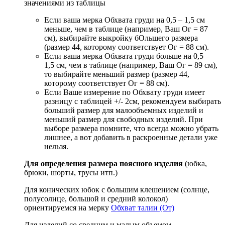
значениями из таблицы
Если ваша мерка Обхвата груди на 0,5 – 1,5 см
меньше, чем в таблице (например, Ваш Ог = 87
см), выбирайте выкройку бОльшего размера
(размер 44, которому соответствует Ог = 88 см).
Если ваша мерка Обхвата груди больше на 0,5 –
1,5 см, чем в таблице (например, Ваш Ог = 89 см),
то выбирайте меньший размер (размер 44,
которому соответствует Ог = 88 см).
Если Ваше измерение по Обхвату груди имеет
разницу с таблицей +/- 2см, рекомендуем выбирать
больший размер для малообъемных изделий и
меньший размер для свободных изделий. При
выборе размера помните, что всегда можно убрать
лишнее, а вот добавить в раскроенные детали уже
нельзя.
Для определения размера поясного изделия
(юбка,
брюки, шорты, трусы итп.)
Для конических юбок с большим клешением (солнце,
полусолнце, большой и средний колокол)
ориентируемся на мерку
Обхват талии (От)
Для изделий со средним и малым объемом