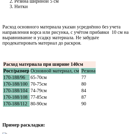
Резина шириной 5 см
Нитки
Расход основного материала указан усреднённо без учета
направления ворса или рисунка, с учётом прибавки 10 см на
выравнивание и усадку материала. Не забудьте
продекатировать материал до раскроя.
Расход материала при ширине 140см
Рост/размер
Основной материал, см
Резина
170-188/96
65-70см
77
170-188/100
70-75см
80
170-188/104
74-79см
84
170-188/108
77-85см
87
170-188/112
80-90см
90
Пример раскладки: