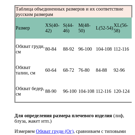
Таблица объединенных размеров и их соответствие
русским размерам
XS(40-
S(44-
M(48-
XL(56-
Размер
L(52-54)
42)
46)
50)
58)
Обхват груди,
80-84
88-92
96-100
104-108
112-116
см
Обхват
60-64
68-72
76-80
84-88
92-96
талии, см
Обхват бедер,
88-90
96-100
104-108
112-116
120-124
см
Для определения размера плечевого изделия
(лиф,
блуза, жакет итп.)
Измеряем
Обхват груди (Ог)
, сравниваем с типовыми