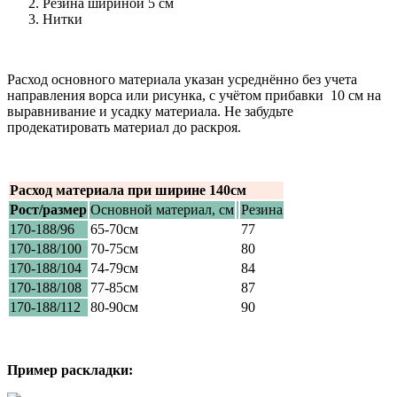
Резина шириной 5 см
Нитки
Расход основного материала указан усреднённо без учета
направления ворса или рисунка, с учётом прибавки 10 см на
выравнивание и усадку материала. Не забудьте
продекатировать материал до раскроя.
Расход материала при ширине 140см
Рост/размер
Основной материал, см
Резина
170-188/96
65-70см
77
170-188/100
70-75см
80
170-188/104
74-79см
84
170-188/108
77-85см
87
170-188/112
80-90см
90
Пример раскладки: