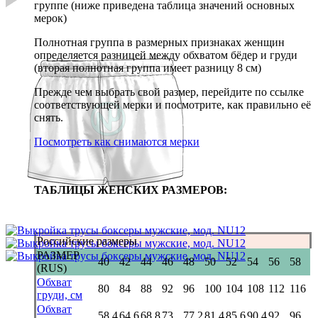
группе (ниже приведена таблица значений основных
мерок)
Полнотная группа в размерных признаках женщин
определяется разницей между обхватом бёдер и груди
(вторая полнотная группа имеет разницу 8 см)
Прежде чем выбрать свой размер, перейдите по ссылке
соответствующей мерки и посмотрите, как правильно её
снять.
Посмотреть как снимаются мерки
ТАБЛИЦЫ ЖЕНСКИХ РАЗМЕРОВ:
Российские размеры
РАЗМЕР
40
42
44
46
48
50
52
54
56
58
(RUS)
Обхват
80
84
88
92
96
100
104
108
112
116
груди, см
Обхват
58.4
64.6
68.8
73
77.2
81.4
85.6
90.4
92
96