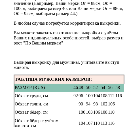
значение (Например, Ваши мерки Ог = 88см, Об =
100см, выбираем размер 46. или Ваши мерки Ог = 88см,
Об = 92см, выбираем размер 44.)
В любом случае потребуется корректировка выкройки.
Вы можете заказать изготовление выкройки с учётом
Ваших индивидуальных особенностей, выбрав размер и
рост "По Вашим меркам"
Выбирая выкройку для мужчины, учитывайте выступ
живота.
ТАБЛИЦА МУЖСКИХ РАЗМЕРОВ:
РАЗМЕР (RUS)
46
48
50
52
54
56
58
Обхват груди, см
92
96
100
104
108
112
116
Обхват талии, см
90
94
98
102
106
Обхват бёдер, см
100
103
106
108
110
Обхват бёдер с учётом
104
107
110
113
116
живота, см