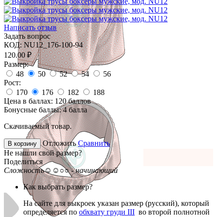
Написать отзыв
Задать вопрос
КОД:
NU12_176-100-94
120.00
₽
Размер:
48
50
52
54
56
Рост:
170
176
182
188
Цена в баллах:
120 баллов
Бонусные баллы:
4 балла
Скачиваемый товар.
Отложить
Сравнить
В корзину
Не нашли свой размер?
Поделиться
Сложность
☺☺○○ - начинающий
Как выбрать размер?
На сайте для выкроек указан размер (русский), который
определяется по
обхвату груди III
во второй полнотной