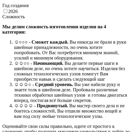
Год создания
2026
Сложность
Мы делим сложность изготовления изделия на 4
категории:
☺
○○○
- Сможет каждый.
Вы никогда не брали в руки
швейные принадлежности, но очень хотите
попробовать. От Вас потребуется минимум знаний,
усилий и минимум оборудования.
☺☺○○ -
Начинающий.
Вы делаете первые шаги в
швейном деле, но очень хотите научиться. Изделия без
сложных технологических узлов помогут Вам
приобрести навык и сделать следующий шаг
☺☺☺○ -
Средний уровень.
Вы уже набили руку и
знаете толк в швейном деле. Пробовали различные
техники обработки швейных узлов и готовы двигаться
вперед, постигая всё больше секретов.
☺☺☺☺ -
Продвинутый.
Вы мастер своего дела и не
боитесь сложностей, Вы отшили множество вещей и
вам под силу любые технологические узлы.
Оценивайте свои силы правильно, идите от простого к
сложному, чтобы получить максимум удовольствия и дойти до