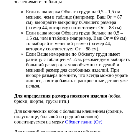
значениями из таблицы
Если ваша мерка Обхвата груди на 0,5 – 1,5 см
меньше, чем в таблице (например, Ваш Ог = 87
см), выбирайте выкройку бОльшего размера
(размер 44, которому соответствует Ог = 88 см).
Если ваша мерка Обхвата груди больше на 0,5 –
1,5 см, чем в таблице (например, Ваш Ог = 89 см),
то выбирайте меньший размер (размер 44,
которому соответствует Ог = 88 см).
Если Ваше измерение по Обхвату груди имеет
разницу с таблицей +/- 2см, рекомендуем выбирать
больший размер для малообъемных изделий и
меньший размер для свободных изделий. При
выборе размера помните, что всегда можно убрать
лишнее, а вот добавить в раскроенные детали уже
нельзя.
Для определения размера поясного изделия
(юбка,
брюки, шорты, трусы итп.)
Для конических юбок с большим клешением (солнце,
полусолнце, большой и средний колокол)
ориентируемся на мерку
Обхват талии (От)
Для изделий со средним и малым объемом