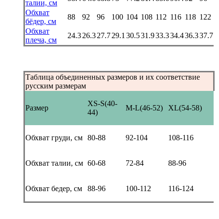
талии, см
Обхват
88
92
96
100
104
108
112
116
118
122
бёдер, см
Обхват
24.3
26.3
27.7
29.1
30.5
31.9
33.3
34.4
36.3
37.7
плеча, см
Таблица объединенных размеров и их соответствие
русским размерам
XS-S(40-
Размер
M-L(46-52)
XL(54-58)
44)
Обхват груди, см
80-88
92-104
108-116
Обхват талии, см
60-68
72-84
88-96
Обхват бедер, см
88-96
100-112
116-124