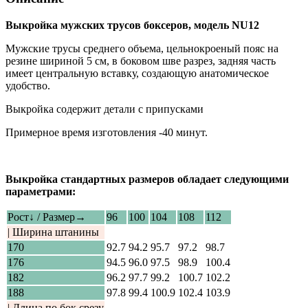
Выкройка мужских трусов боксеров, модель NU12
Мужские трусы среднего объема, цельнокроеный пояс на
резине шириной 5 см, в боковом шве разрез, задняя часть
имеет центральную вставку, создающую анатомическое
удобство.
Выкройка содержит детали с припусками
Примерное время изготовления -40 минут.
Выкройка стандартных размеров обладает следующими
параметрами:
Рост↓ / Размер→
96
100
104
108
112
| Ширина штанины
170
92.7
94.2
95.7
97.2
98.7
176
94.5
96.0
97.5
98.9
100.4
182
96.2
97.7
99.2
100.7
102.2
188
97.8
99.4
100.9
102.4
103.9
| Длина по бок срезу