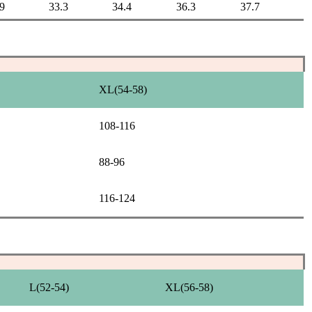
9
33.3
34.4
36.3
37.7
XL(54-58)
108-116
88-96
116-124
L(52-54)
XL(56-58)