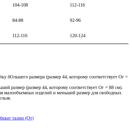
104-108
112-116
84-88
92-96
112-116
120-124
йку бОльшего размера (размер 44, которому соответствует Ог =
ьший размер (размер 44, которому соответствует Ог = 88 см).
для малообъемных изделий и меньший размер для свободных
ельзя.
бхват талии (От)