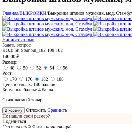
Главная
/
ВЫКРОЙКИ
/
Выкройка штанов мужских, мод. Стамбу
Написать отзыв
Задать вопрос
КОД:
Sh-Stambul_182-108-102
140.00
₽
Размер:
48
50
52
54
56
Рост:
170
176
182
188
Цена в баллах:
140 баллов
Бонусные баллы:
4 балла
Скачиваемый товар.
Отложить
Сравнить
В корзину
Не нашли свой размер?
Поделиться
Сложность
☺☺○○ - начинающий