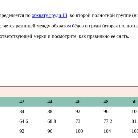
определяется по
обхвату груди III
во второй полнотной группе (н
яется разницей между обхватом бёдер и груди (вторая полнотна
ответствующей мерки и посмотрите, как правильно её снять.
42
44
46
48
50
84
88
92
96
10
64.6
68.8
73
77.2
81.
92
96
100
104
10