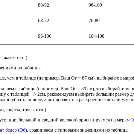
88-92
96-100
68-72
76-80
96-100
104-108
а, жакет итп.)
чениями из таблицы
ьше, чем в таблице (например, Ваш Ог = 87 см), выбирайте выкро
см, чем в таблице (например, Ваш Ог = 89 см), то выбирайте мен
ицу с таблицей +/- 2см, рекомендуем выбирать больший размер 
ожно убрать лишнее, а вот добавить в раскроенные детали уже н
и, шорты, трусы итп.)
усолнце, большой и средний колокол) ориентируемся на мерку
О
ат бедер (Об)
, сравниваем с типовыми значениями из таблицы