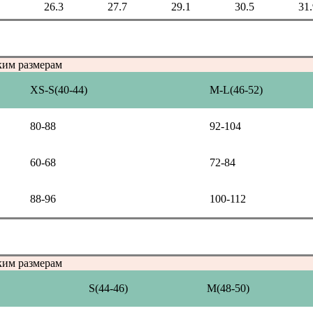
26.3
27.7
29.1
30.5
31.
ким размерам
XS-S(40-44)
M-L(46-52)
80-88
92-104
60-68
72-84
88-96
100-112
ким размерам
S(44-46)
M(48-50)