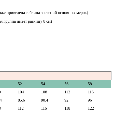
иже приведена таблица значений основных мерок)
я группа имеет разницу 8 см)
52
54
56
58
0
104
108
112
116
4
85.6
90.4
92
96
8
112
116
118
122