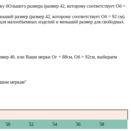
ку бОльшего размера (размер 42, которому соответствует Об =
ньший размер (размер 42, которому соответствует Об = 92 см).
р для малообъемных изделий и меньший размер для свободных
мер 46. или Ваши мерки Ог = 88см, Об = 92см, выбираем
ашим меркам"
50
52
54
56
58