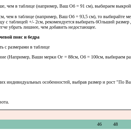
ьше, чем в таблице (например, Ваш Об = 91 см), выбираем выкрой
см, чем в таблице (например, Ваш Об = 93,5 см), то выбирайте ме
ицу с таблицей +/- 2см, рекомендуется выбирать бОльший разме
егче убрать лишнее, чем добавить недостающее.
евой пояс и бедра
ть с размерами в таблице
ие (Например, Ваши мерки Ог = 88см, Об = 100см, выбираем раз
ших индивидуальных особенностей, выбрав размер и рост "По В
ота.
46
48