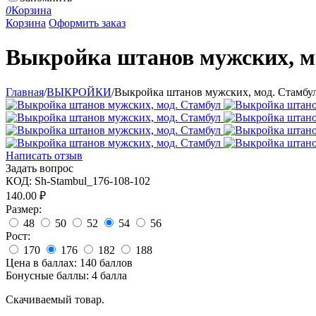
0
Корзина
Корзина
Оформить заказ
Выкройка штанов мужских, м
Главная
/
ВЫКРОЙКИ
/
Выкройка штанов мужских, мод. Стамбу
Написать отзыв
Задать вопрос
КОД:
Sh-Stambul_176-108-102
140.00
₽
Размер:
48
50
52
54
56
Рост:
170
176
182
188
Цена в баллах:
140 баллов
Бонусные баллы:
4 балла
Скачиваемый товар.