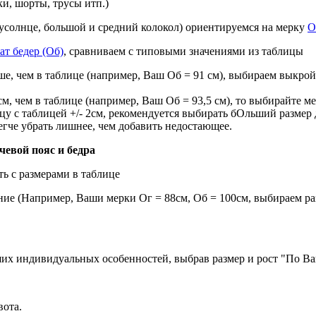
и, шорты, трусы итп.)
усолнце, большой и средний колокол) ориентируемся на мерку
О
ат бедер (Об)
, сравниваем с типовыми значениями из таблицы
ьше, чем в таблице (например, Ваш Об = 91 см), выбираем выкрой
см, чем в таблице (например, Ваш Об = 93,5 см), то выбирайте ме
ицу с таблицей +/- 2см, рекомендуется выбирать бОльший разме
егче убрать лишнее, чем добавить недостающее.
евой пояс и бедра
ть с размерами в таблице
ие (Например, Ваши мерки Ог = 88см, Об = 100см, выбираем раз
ших индивидуальных особенностей, выбрав размер и рост "По В
ота.