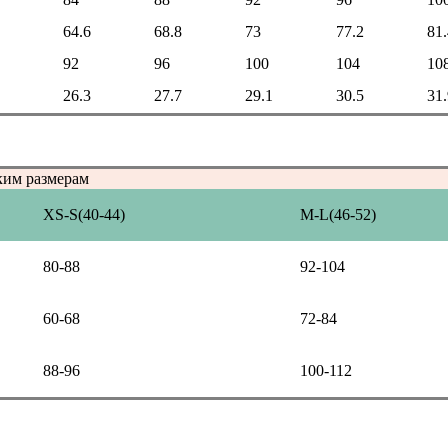
64.6
68.8
73
77.2
81.
92
96
100
104
10
26.3
27.7
29.1
30.5
31.
ким размерам
XS-S(40-44)
M-L(46-52)
80-88
92-104
60-68
72-84
88-96
100-112