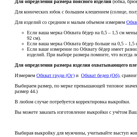
Для определения размера поясного изделия
(юбка, брюк
Для конических юбок с большим клешением (солнце, пол
Для изделий со средним и малым объемом измеряем
Обхв
Если ваша мерка Обхвата бёдер на 0,5 – 1,5 см мен
92 см).
Если ваша мерка Обхвата бёдер больше на 0,5 – 1,5 
Если ваше измерение по Обхвату бёдер имеет разн
изделий. При выборе размера помните, что всегда л
Для определения размера изделия охватывающего плеч
Измеряем
Обхват груди (Ог)
и
Обхват бедер (Об)
, сравни
Выбираем размер, по мерке превышающей типовое значен
размер 44.)
В любом случае потребуется корректировка выкройки.
Вы можете заказать изготовление выкройки с учётом Ва
Выбирая выкройку для мужчины, учитывайте выступ жив