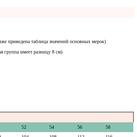
иже приведена таблица значений основных мерок)
я группа имеет разницу 8 см)
52
54
56
58
0
104
108
112
116