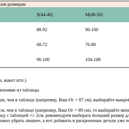
ким размерам
S(44-46)
M(48-50)
88-92
96-100
68-72
76-80
96-100
104-108
а, жакет итп.)
чениями из таблицы
ьше, чем в таблице (например, Ваш Ог = 87 см), выбирайте выкро
см, чем в таблице (например, Ваш Ог = 89 см), то выбирайте мен
ицу с таблицей +/- 2см, рекомендуем выбирать больший размер 
ожно убрать лишнее, а вот добавить в раскроенные детали уже н