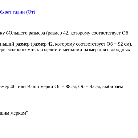
бхват талии (От)
ку бОльшего размера (размер 42, которому соответствует Об =
ньший размер (размер 42, которому соответствует Об = 92 см).
р для малообъемных изделий и меньший размер для свободных
мер 46. или Ваши мерки Ог = 88см, Об = 92см, выбираем
ашим меркам"