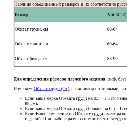
Таблица объединенных размеров и их соответствие русс
Размер
XS(40-42)
Обхват груди, см
80-84
Обхват талии, см
60-64
Обхват бедер, см
88-90
Для определения размера плечевого изделия
(лиф, блуз
Измеряем
Обхват груди (Ог)
, сравниваем с типовыми зна
Если ваша мерка Обхвата груди на 0,5 – 1,5 см мен
88 см).
Если ваша мерка Обхвата груди больше на 0,5 – 1,5 
Если Ваше измерение по Обхвату груди имеет разн
изделий. При выборе размера помните, что всегда м