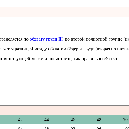
определяется по
обхвату груди III
во второй полнотной группе (н
яется разницей между обхватом бёдер и груди (вторая полнотна
ответствующей мерки и посмотрите, как правильно её снять.
42
44
46
48
50
84
88
92
96
10