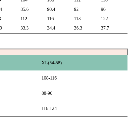
4
85.6
90.4
92
96
8
112
116
118
122
9
33.3
34.4
36.3
37.7
XL(54-58)
108-116
88-96
116-124