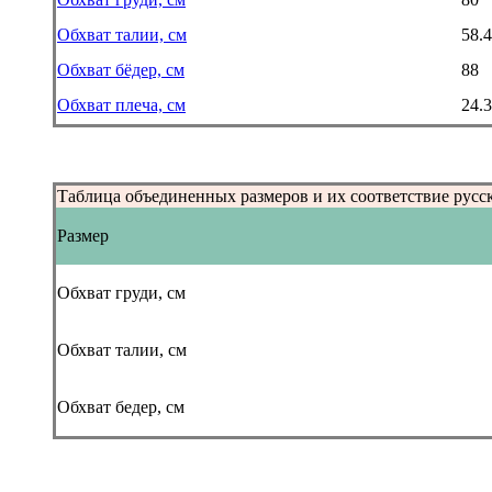
Обхват талии, см
58.4
Обхват бёдер, см
88
Обхват плеча, см
24.3
Таблица объединенных размеров и их соответствие русс
Размер
Обхват груди, см
Обхват талии, см
Обхват бедер, см