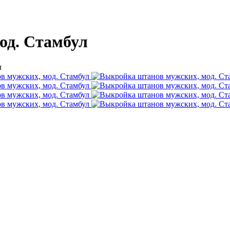
од. Стамбул
л