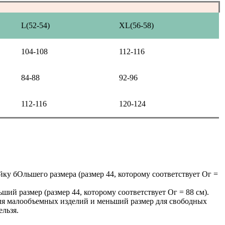
L(52-54)
XL(56-58)
104-108
112-116
84-88
92-96
112-116
120-124
йку бОльшего размера (размер 44, которому соответствует Ог =
ьший размер (размер 44, которому соответствует Ог = 88 см).
для малообъемных изделий и меньший размер для свободных
ельзя.