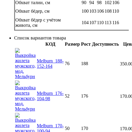
Обхват талии, см
90
94
98
102
106
Обхват бёдер, см
100
103
106
108
110
Обхват бёдер с учётом
104
107
110
113
116
живота, см
Список вариантов товара
КОД
Размер
Рост
Доступность
Цен
Melburn_188-
76
188
350.0
152-164
Melburn_176-
52
176
170.0
104-98
Melburn_170-
50
170
170.0
100-94