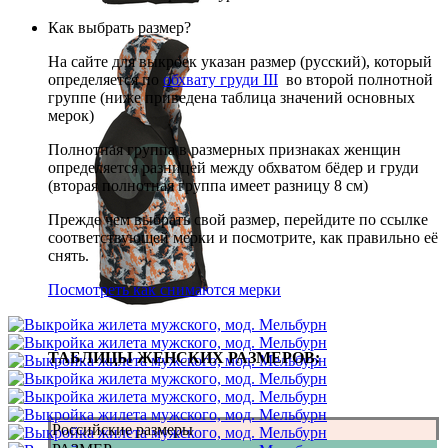
Как выбрать размер?
На сайте для выкроек указан размер (русский), который
определяется по
обхвату груди III
во второй полнотной
группе (ниже приведена таблица значений основных
мерок)
Полнотная группа в размерных признаках женщин
определяется разницей между обхватом бёдер и груди
(вторая полнотная группа имеет разницу 8 см)
Прежде чем выбрать свой размер, перейдите по ссылке
соответствующей мерки и посмотрите, как правильно её
снять.
Посмотреть как снимаются мерки
ТАБЛИЦЫ ЖЕНСКИХ РАЗМЕРОВ:
Российские размеры