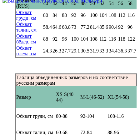
РАЗМЕР
40
42
44
46
48
50
52
54
56
58
(RUS)
Обхват
80
84
88
92
96
100
104
108
112
116
груди, см
Обхват
58.4
64.6
68.8
73
77.2
81.4
85.6
90.4
92
96
талии, см
Обхват
88
92
96
100
104
108
112
116
118
122
бёдер, см
Обхват
24.3
26.3
27.7
29.1
30.5
31.9
33.3
34.4
36.3
37.7
плеча, см
Таблица объединенных размеров и их соответствие
русским размерам
XS-S(40-
Размер
M-L(46-52)
XL(54-58)
44)
Обхват груди, см
80-88
92-104
108-116
Обхват талии, см
60-68
72-84
88-96