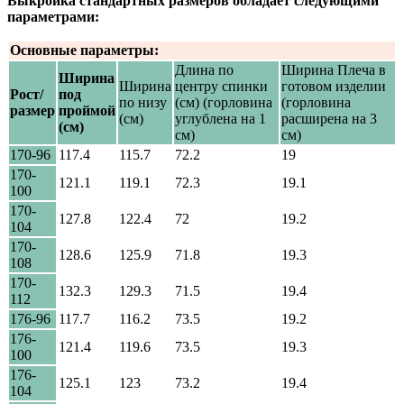
Выкройка стандартных размеров обладает следующими
параметрами:
Основные параметры:
Длина по
Ширина Плеча в
Ширина
Ширина
центру спинки
готовом изделии
Рост/
под
по низу
(см) (горловина
(горловина
размер
проймой
(см)
углублена на 1
расширена на 3
(см)
см)
см)
170-96
117.4
115.7
72.2
19
170-
121.1
119.1
72.3
19.1
100
170-
127.8
122.4
72
19.2
104
170-
128.6
125.9
71.8
19.3
108
170-
132.3
129.3
71.5
19.4
112
176-96
117.7
116.2
73.5
19.2
176-
121.4
119.6
73.5
19.3
100
176-
125.1
123
73.2
19.4
104