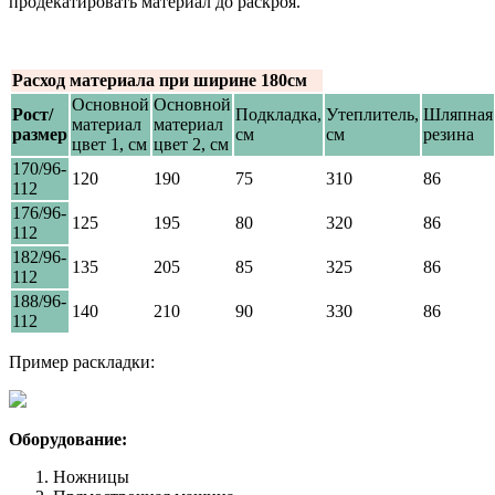
продекатировать материал до раскроя.
Расход материала при ширине 180см
Основной
Основной
Рост/
Подкладка,
Утеплитель,
Шляпная
материал
материал
размер
см
см
резина
цвет 1, см
цвет 2, см
170/96-
120
190
75
310
86
112
176/96-
125
195
80
320
86
112
182/96-
135
205
85
325
86
112
188/96-
140
210
90
330
86
112
Пример раскладки:
Оборудование:
Ножницы