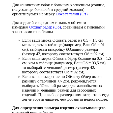
Для конических юбок с большим клешением (солнце,
полусолнце, большой и средний колокол)
ориентируемся на мерку
Обхват талии (От)
Для изделий со средним и малым объемом
измеряем
Обхват бедер (Об)
, сравниваем с типовыми
значениями из таблицы
Если ваша мерка Обхвата бёдер на 0,5 – 1,5 см
меньше, чем в таблице (например, Ваш Об = 91
см), выбираем выкройку бОльшего размера
(размер 42, которому соответствует Об = 92 см).
Если ваша мерка Обхвата бёдер больше на 0,5 – 1,5
см, чем в таблице (например, Ваш Об = 93,5 см),
то выбирайте меньший размер (размер 42,
которому соответствует Об = 92 см).
Если ваше измерение по Обхвату бёдер имеет
разницу с таблицей +/- 2см, рекомендуется
выбирать бОльший размер для малообъемных
изделий и меньший размер для свободных
изделий. При выборе размера помните, что всегда
легче убрать лишнее, чем добавить недостающее.
Для определения размера изделия охватывающего
плечевой пояс и бедра