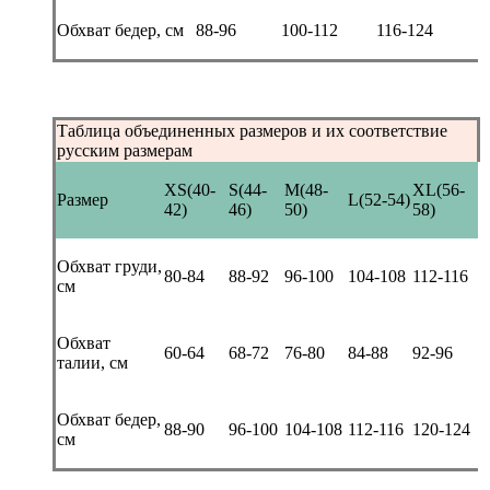
Обхват бедер, см
88-96
100-112
116-124
Таблица объединенных размеров и их соответствие
русским размерам
XS(40-
S(44-
M(48-
XL(56-
Размер
L(52-54)
42)
46)
50)
58)
Обхват груди,
80-84
88-92
96-100
104-108
112-116
см
Обхват
60-64
68-72
76-80
84-88
92-96
талии, см
Обхват бедер,
88-90
96-100
104-108
112-116
120-124
см