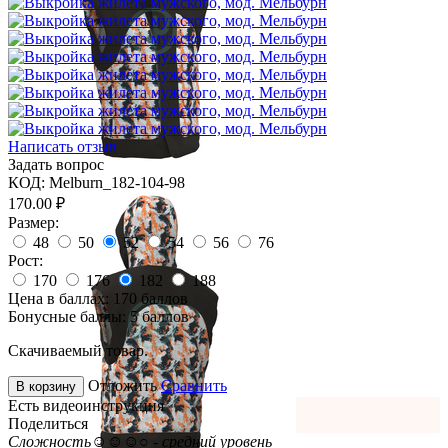
Написать отзыв
Задать вопрос
КОД:
Melburn_182-104-98
170.00
₽
Размер:
48
50
52
54
56
76
Рост:
170
176
182
188
Цена в баллах:
170 баллов
Бонусные баллы:
5 баллов
Скачиваемый товар.
Отложить
Сравнить
В корзину
Есть видеоинструкция
Поделиться
Сложность
☺☺☺○ - средний уровень