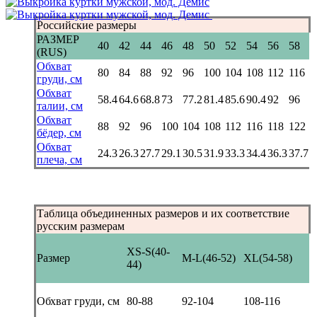
Российские размеры
РАЗМЕР
40
42
44
46
48
50
52
54
56
58
(RUS)
Обхват
80
84
88
92
96
100
104
108
112
116
груди, см
Обхват
58.4
64.6
68.8
73
77.2
81.4
85.6
90.4
92
96
талии, см
Обхват
88
92
96
100
104
108
112
116
118
122
бёдер, см
Обхват
24.3
26.3
27.7
29.1
30.5
31.9
33.3
34.4
36.3
37.7
плеча, см
Таблица объединенных размеров и их соответствие
русским размерам
XS-S(40-
Размер
M-L(46-52)
XL(54-58)
44)
Обхват груди, см
80-88
92-104
108-116