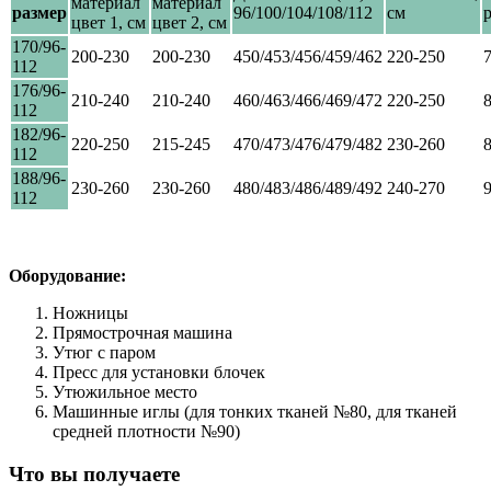
материал
материал
размер
96/100/104/108/112
см
цвет 1, см
цвет 2, см
170/96-
200-230
200-230
450/453/456/459/462
220-250
112
176/96-
210-240
210-240
460/463/466/469/472
220-250
112
182/96-
220-250
215-245
470/473/476/479/482
230-260
112
188/96-
230-260
230-260
480/483/486/489/492
240-270
112
Оборудование:
Ножницы
Прямострочная машина
Утюг с паром
Пресс для установки блочек
Утюжильное место
Машинные иглы (для тонких тканей №80, для тканей
средней плотности №90)
Что вы получаете