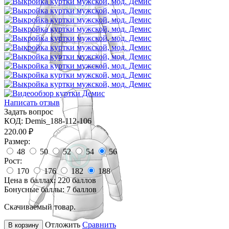
Написать отзыв
Задать вопрос
КОД:
Demis_188-112-106
220.00
₽
Размер:
48
50
52
54
56
Рост:
170
176
182
188
Цена в баллах:
220 баллов
Бонусные баллы:
7 баллов
Скачиваемый товар.
Отложить
Сравнить
В корзину