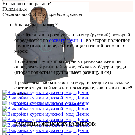
Не нашли свой размер?
Поделиться
Сложность
☺☺☺○ - средний уровень
Как выбрать размер?
На сайте для выкроек указан размер (русский), который
определяется по
обхвату груди III
во второй полнотной
группе (ниже приведена таблица значений основных
мерок)
Полнотная группа в размерных признаках женщин
определяется разницей между обхватом бёдер и груди
(вторая полнотная группа имеет разницу 8 см)
Прежде чем выбрать свой размер, перейдите по ссылке
соответствующей мерки и посмотрите, как правильно её
снять.
Посмотреть как снимаются мерки
ТАБЛИЦЫ ЖЕНСКИХ РАЗМЕРОВ: