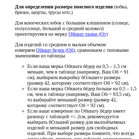
Для определения размера поясного изделия
(юбка,
брюки, шорты, трусы итп.)
Для конических юбок с большим клешением (солнце,
полусолнце, большой и средний колокол)
ориентируемся на мерку
Обхват талии (От)
Для изделий со средним и малым объемом
измеряем
Обхват бедер (Об)
, сравниваем с типовыми
значениями из таблицы
Если ваша мерка Обхвата бёдер на 0,5 – 1,5 см
меньше, чем в таблице (например, Ваш Об = 91
см), выбираем выкройку бОльшего размера
(размер 42, которому соответствует Об = 92 см).
Если ваша мерка Обхвата бёдер больше на 0,5 – 1,5
см, чем в таблице (например, Ваш Об = 93,5 см),
то выбирайте меньший размер (размер 42,
которому соответствует Об = 92 см).
Если ваше измерение по Обхвату бёдер имеет
разницу с таблицей +/- 2см, рекомендуется
выбирать бОльший размер для малообъемных
изделий и меньший размер для свободных
изделий. При выборе размера помните, что всегда
легче убрать лишнее, чем добавить недостающее.