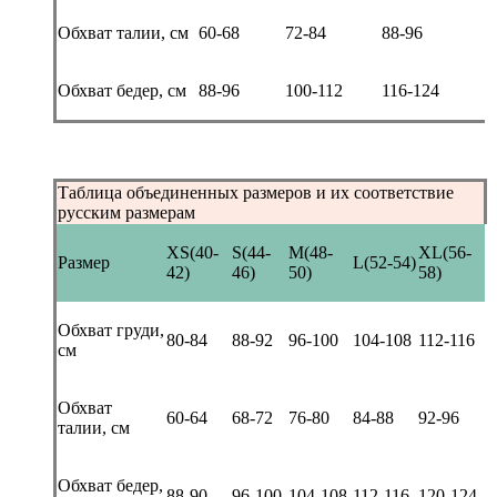
Обхват талии, см
60-68
72-84
88-96
Обхват бедер, см
88-96
100-112
116-124
Таблица объединенных размеров и их соответствие
русским размерам
XS(40-
S(44-
M(48-
XL(56-
Размер
L(52-54)
42)
46)
50)
58)
Обхват груди,
80-84
88-92
96-100
104-108
112-116
см
Обхват
60-64
68-72
76-80
84-88
92-96
талии, см
Обхват бедер,
88-90
96-100
104-108
112-116
120-124