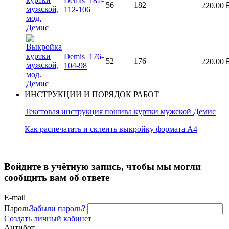
Demis_182-
56
182
220.00
112-106
Demis_176-
52
176
220.00
104-98
ИНСТРУКЦИИ И ПОРЯДОК РАБОТ
Текстовая инструкция пошива куртки мужской Демис
Как распечатать и склеить выкройку формата А4
Войдите в учётную запись, чтобы мы могли
сообщить вам об ответе
E-mail
Пароль
Забыли пароль?
Создать личный кабинет
Антибот