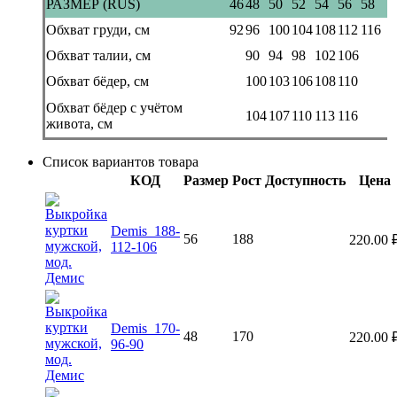
РАЗМЕР (RUS)
46
48
50
52
54
56
58
Обхват груди, см
92
96
100
104
108
112
116
Обхват талии, см
90
94
98
102
106
Обхват бёдер, см
100
103
106
108
110
Обхват бёдер с учётом
104
107
110
113
116
живота, см
Список вариантов товара
КОД
Размер
Рост
Доступность
Цена
Demis_188-
56
188
220.00
112-106
Demis_170-
48
170
220.00
96-90