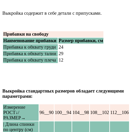
Выкройка содержит в себе детали с припусками.
Прибавки на свободу
Наименование прибавки
Размер прибавки, см
Прибавка к обхвату груди
24
Прибавка к обхвату талии
29
Прибавка к обхвату плеча
12
Выкройка стандартных размеров обладает следующими
параметрами:
Измерение
РОСТ↓/
96__90
100__94
104__98
108__102
112__106
РАЗМЕР→
| Длина спинки
по центру (см)