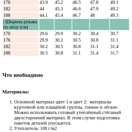
176
43.9
45.2
46.5
47.8
49.1
182
44
45.3
46.6
47.9
49.2
188
44.1
45.4
46.7
48
49.3
| Ширина рукава
по низу (см)
170
29.6
29.9
30.2
30.4
30.7
176
29.9
30.2
30.5
30.8
31.1
182
30.2
30.5
30.8
31.1
31.4
188
30.5
30.8
31.1
31.4
31.7
Что необходимо
Материалы:
Основной материал цвет 1 и цвет 2: материалы
курточной или плащёвой группы, тонкие и лёгкие.
Можно использовать готовый утеплённый стёганый
двухсторонний материал. В этом случае подготовка
пакетов деталей упускается.
Утеплитель: 100 г/м2