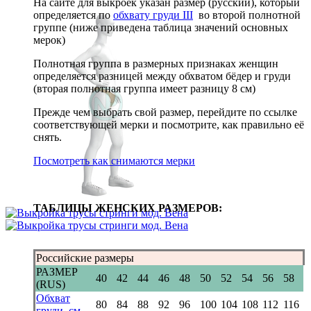
На сайте для выкроек указан размер (русский), который
определяется по
обхвату груди III
во второй полнотной
группе (ниже приведена таблица значений основных
мерок)
Полнотная группа в размерных признаках женщин
определяется разницей между обхватом бёдер и груди
(вторая полнотная группа имеет разницу 8 см)
Прежде чем выбрать свой размер, перейдите по ссылке
соответствующей мерки и посмотрите, как правильно её
снять.
Посмотреть как снимаются мерки
ТАБЛИЦЫ ЖЕНСКИХ РАЗМЕРОВ:
Российские размеры
РАЗМЕР
40
42
44
46
48
50
52
54
56
58
(RUS)
Обхват
80
84
88
92
96
100
104
108
112
116
груди, см