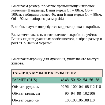
Выбираем размер, по мерке превышающей типовое
значение (Например, Ваши мерки Ог = 88см, Об =
100см, выбираем размер 46. или Ваши мерки Ог = 88см,
Об = 92см, выбираем размер 44.)
В любом случае потребуется корректировка выкройки.
Вы можете заказать изготовление выкройки с учётом
Ваших индивидуальных особенностей, выбрав размер и
рост "По Вашим меркам"
Выбирая выкройку для мужчины, учитывайте выступ
живота.
ТАБЛИЦА МУЖСКИХ РАЗМЕРОВ:
РАЗМЕР (RUS)
46
48
50
52
54
56
58
Обхват груди, см
92
96
100
104
108
112
116
Обхват талии, см
90
94
98
102
106
Обхват бёдер, см
100
103
106
108
110