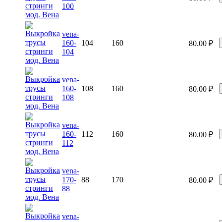
100
vena-
160-
104
160
80.00
₽
104
vena-
160-
108
160
80.00
₽
108
vena-
160-
112
160
80.00
₽
112
vena-
170-
88
170
80.00
₽
88
vena-