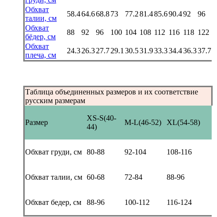
Обхват
58.4
64.6
68.8
73
77.2
81.4
85.6
90.4
92
96
талии, см
Обхват
88
92
96
100
104
108
112
116
118
122
бёдер, см
Обхват
24.3
26.3
27.7
29.1
30.5
31.9
33.3
34.4
36.3
37.7
плеча, см
Таблица объединенных размеров и их соответствие
русским размерам
XS-S(40-
Размер
M-L(46-52)
XL(54-58)
44)
Обхват груди, см
80-88
92-104
108-116
Обхват талии, см
60-68
72-84
88-96
Обхват бедер, см
88-96
100-112
116-124