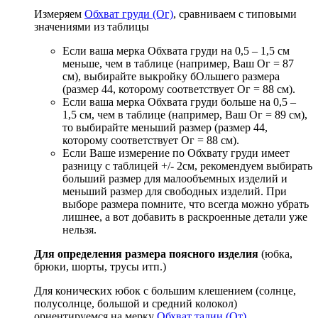
Измеряем
Обхват груди (Ог)
, сравниваем с типовыми
значениями из таблицы
Если ваша мерка Обхвата груди на 0,5 – 1,5 см
меньше, чем в таблице (например, Ваш Ог = 87
см), выбирайте выкройку бОльшего размера
(размер 44, которому соответствует Ог = 88 см).
Если ваша мерка Обхвата груди больше на 0,5 –
1,5 см, чем в таблице (например, Ваш Ог = 89 см),
то выбирайте меньший размер (размер 44,
которому соответствует Ог = 88 см).
Если Ваше измерение по Обхвату груди имеет
разницу с таблицей +/- 2см, рекомендуем выбирать
больший размер для малообъемных изделий и
меньший размер для свободных изделий. При
выборе размера помните, что всегда можно убрать
лишнее, а вот добавить в раскроенные детали уже
нельзя.
Для определения размера поясного изделия
(юбка,
брюки, шорты, трусы итп.)
Для конических юбок с большим клешением (солнце,
полусолнце, большой и средний колокол)
ориентируемся на мерку
Обхват талии (От)