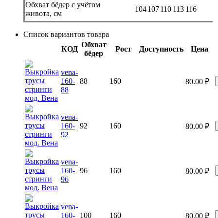
Обхват бёдер с учётом
104
107
110
113
116
живота, см
Список вариантов товара
Обхват
КОД
Рост
Доступность
Цена
бёдер
vena-
160-
88
160
80.00
₽
88
vena-
160-
92
160
80.00
₽
92
vena-
160-
96
160
80.00
₽
96
vena-
160-
100
160
80.00
₽