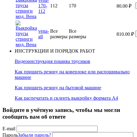
vena-
170-
112
170
80.00
₽
112
vena-
Все
Все
810.00
₽
all
размеры
размеры
ИНСТРУКЦИИ И ПОРЯДОК РАБОТ
Видеоинструкция пошива трусиков
Как пришить резину на коверлоке или распошивально
машине
Как пришить резину на бытовой машине
Как распечатать и склеить выкройку формата А4
Войдите в учётную запись, чтобы мы могли
сообщить вам об ответе
E-mail
Пароль
Забыли пароль?