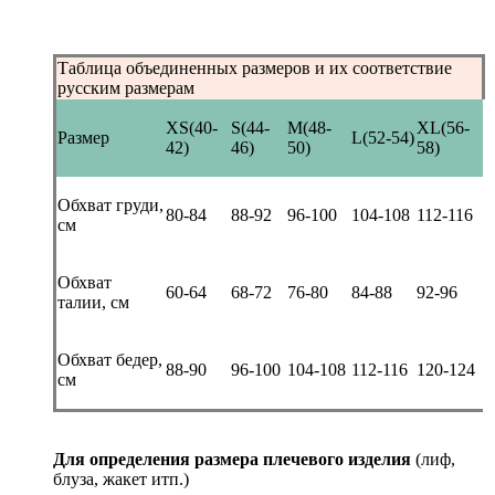
Таблица объединенных размеров и их соответствие
русским размерам
XS(40-
S(44-
M(48-
XL(56-
Размер
L(52-54)
42)
46)
50)
58)
Обхват груди,
80-84
88-92
96-100
104-108
112-116
см
Обхват
60-64
68-72
76-80
84-88
92-96
талии, см
Обхват бедер,
88-90
96-100
104-108
112-116
120-124
см
Для определения размера плечевого изделия
(лиф,
блуза, жакет итп.)