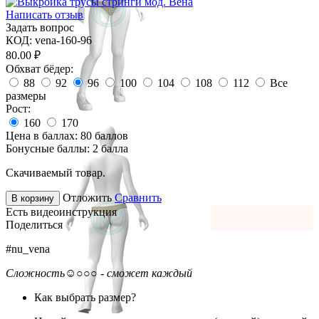
Написать отзыв
Задать вопрос
КОД:
vena-160-96
80.00
₽
Обхват бёдер:
88
92
96
100
104
108
112
Все
размеры
Рост:
160
170
Цена в баллах:
80 баллов
Бонусные баллы:
2 балла
Скачиваемый товар.
Отложить
Сравнить
В корзину
Есть видеоинструкция
Поделиться
#nu_vena
Сложность
☺○○○ - сможет каждый
Как выбрать размер?