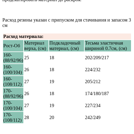
Расход резины указан с припуском для стачивания и запасом 3
см
Расход материала:
Материал
Подкладочный
Тесьма эластичная
Рост-Об
верха, (см)
материал, (см)
шириной 0.7см, (см)
160-
25
18
202/209/217
(88/92/96)
160-
26
18
224/232
(100/104)
160-
27
19
205/212
(108/112)
170-
26
18
174/180/187
(88/92/96)
170-
27
19
227/234
(100/104)
170-
28
20
242/249
(108/112)