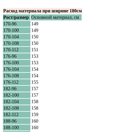
Расход материала при ширине 180см
Рост/размер
Основной материал, см
170-96
149
170-100
149
170-104
150
170-108
150
170-112
151
176-96
153
176-100
153
176-104
154
176-108
154
176-112
155
182-96
157
182-100
157
182-104
158
182-108
158
182-112
159
188-96
160
188-100
160