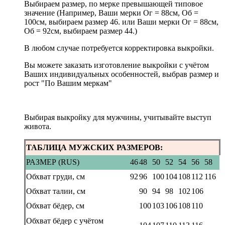
Выбираем размер, по мерке превышающей типовое
значение (Например, Ваши мерки Ог = 88см, Об =
100см, выбираем размер 46. или Ваши мерки Ог = 88см,
Об = 92см, выбираем размер 44.)
В любом случае потребуется корректировка выкройки.
Вы можете заказать изготовление выкройки с учётом
Ваших индивидуальных особенностей, выбрав размер и
рост "По Вашим меркам"
Выбирая выкройку для мужчины, учитывайте выступ
живота.
ТАБЛИЦА МУЖСКИХ РАЗМЕРОВ:
РАЗМЕР (RUS)
46
48
50
52
54
56
58
Обхват груди, см
92
96
100
104
108
112
116
Обхват талии, см
90
94
98
102
106
Обхват бёдер, см
100
103
106
108
110
Обхват бёдер с учётом