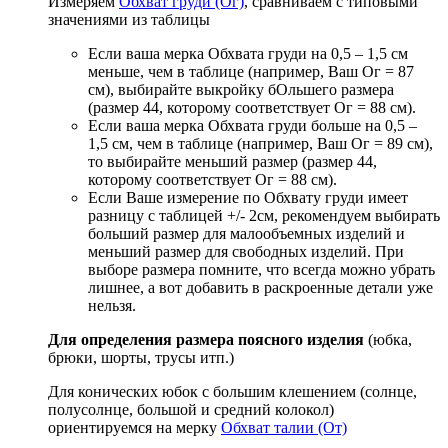
Измеряем
Обхват груди (Ог)
, сравниваем с типовыми
значениями из таблицы
Если ваша мерка Обхвата груди на 0,5 – 1,5 см
меньше, чем в таблице (например, Ваш Ог = 87
см), выбирайте выкройку бОльшего размера
(размер 44, которому соответствует Ог = 88 см).
Если ваша мерка Обхвата груди больше на 0,5 –
1,5 см, чем в таблице (например, Ваш Ог = 89 см),
то выбирайте меньший размер (размер 44,
которому соответствует Ог = 88 см).
Если Ваше измерение по Обхвату груди имеет
разницу с таблицей +/- 2см, рекомендуем выбирать
больший размер для малообъемных изделий и
меньший размер для свободных изделий. При
выборе размера помните, что всегда можно убрать
лишнее, а вот добавить в раскроенные детали уже
нельзя.
Для определения размера поясного изделия
(юбка,
брюки, шорты, трусы итп.)
Для конических юбок с большим клешением (солнце,
полусолнце, большой и средний колокол)
ориентируемся на мерку
Обхват талии (От)