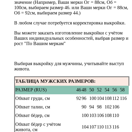
значение (Например, Ваши мерки Ог = 88см, Об =
100см, выбираем размер 46. или Ваши мерки Ог = 88см,
Об = 92см, выбираем размер 44.)
В любом случае потребуется корректировка выкройки.
Вы можете заказать изготовление выкройки с учётом
Ваших индивидуальных особенностей, выбрав размер и
рост "По Вашим меркам"
Выбирая выкройку для мужчины, учитывайте выступ
живота.
ТАБЛИЦА МУЖСКИХ РАЗМЕРОВ:
РАЗМЕР (RUS)
46
48
50
52
54
56
58
Обхват груди, см
92
96
100
104
108
112
116
Обхват талии, см
90
94
98
102
106
Обхват бёдер, см
100
103
106
108
110
Обхват бёдер с учётом
104
107
110
113
116
живота, см