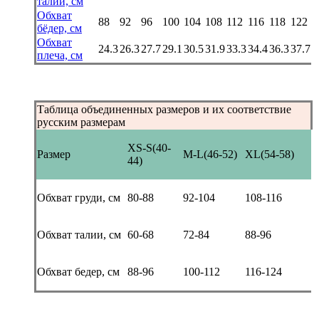
талии, см
Обхват
88
92
96
100
104
108
112
116
118
122
бёдер, см
Обхват
24.3
26.3
27.7
29.1
30.5
31.9
33.3
34.4
36.3
37.7
плеча, см
Таблица объединенных размеров и их соответствие
русским размерам
XS-S(40-
Размер
M-L(46-52)
XL(54-58)
44)
Обхват груди, см
80-88
92-104
108-116
Обхват талии, см
60-68
72-84
88-96
Обхват бедер, см
88-96
100-112
116-124