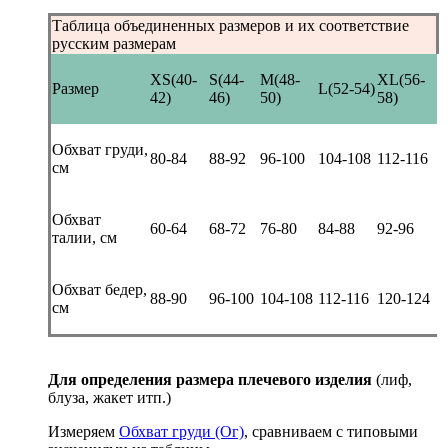
Таблица объединенных размеров и их соответствие
русским размерам
XS(40-
S(44-
M(48-
XL(56-
Размер
L(52-54)
42)
46)
50)
58)
Обхват груди,
80-84
88-92
96-100
104-108
112-116
см
Обхват
60-64
68-72
76-80
84-88
92-96
талии, см
Обхват бедер,
88-90
96-100
104-108
112-116
120-124
см
Для определения размера плечевого изделия
(лиф,
блуза, жакет итп.)
Измеряем
Обхват груди (Ог)
, сравниваем с типовыми