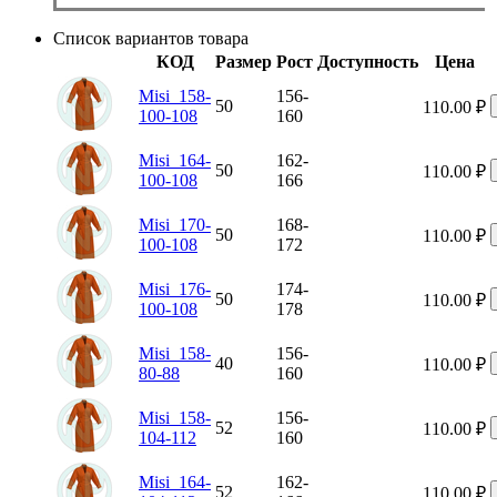
Список вариантов товара
КОД
Размер
Рост
Доступность
Цена
Misi_158-
156-
50
110.00
₽
100-108
160
Misi_164-
162-
50
110.00
₽
100-108
166
Misi_170-
168-
50
110.00
₽
100-108
172
Misi_176-
174-
50
110.00
₽
100-108
178
Misi_158-
156-
40
110.00
₽
80-88
160
Misi_158-
156-
52
110.00
₽
104-112
160
Misi_164-
162-
52
110.00
₽