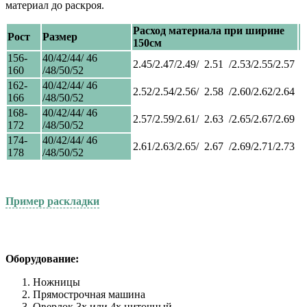
материал до раскроя.
Расход материала при ширине
Рост
Размер
150см
156-
40/42/44/ 46
2.45/2.47/2.49/ 2.51 /2.53/2.55/2.57
160
/48/50/52
162-
40/42/44/ 46
2.52/2.54/2.56/ 2.58 /2.60/2.62/2.64
166
/48/50/52
168-
40/42/44/ 46
2.57/2.59/2.61/ 2.63 /2.65/2.67/2.69
172
/48/50/52
174-
40/42/44/ 46
2.61/2.63/2.65/ 2.67 /2.69/2.71/2.73
178
/48/50/52
Пример раскладки
Оборудование:
Ножницы
Прямострочная машина
Оверлок 3х или 4х ниточный