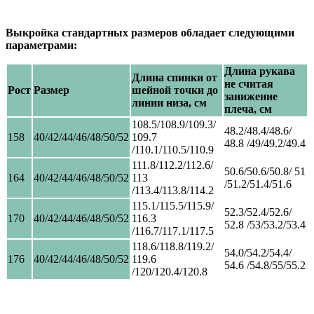
Выкройка стандартных размеров обладает следующими
параметрами:
Длина рукава
Длина спинки от
не считая
Рост
Размер
шейной точки до
занижение
линии низа, см
плеча, см
108.5/108.9/109.3/
48.2/48.4/48.6/
158
40/42/44/46/48/50/52
109.7
48.8 /49/49.2/49.4
/110.1/110.5/110.9
111.8/112.2/112.6/
50.6/50.6/50.8/ 51
164
40/42/44/46/48/50/52
113
/51.2/51.4/51.6
/113.4/113.8/114.2
115.1/115.5/115.9/
52.3/52.4/52.6/
170
40/42/44/46/48/50/52
116.3
52.8 /53/53.2/53.4
/116.7/117.1/117.5
118.6/118.8/119.2/
54.0/54.2/54.4/
176
40/42/44/46/48/50/52
119.6
54.6 /54.8/55/55.2
/120/120.4/120.8