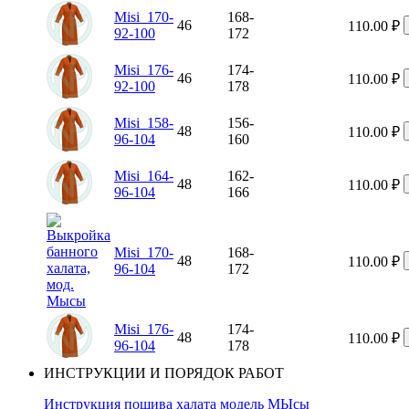
Misi_170-
168-
46
110.00
₽
92-100
172
Misi_176-
174-
46
110.00
₽
92-100
178
Misi_158-
156-
48
110.00
₽
96-104
160
Misi_164-
162-
48
110.00
₽
96-104
166
Misi_170-
168-
48
110.00
₽
96-104
172
Misi_176-
174-
48
110.00
₽
96-104
178
ИНСТРУКЦИИ И ПОРЯДОК РАБОТ
Инструкция пошива халата модель МЫсы