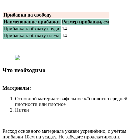
Прибавки на свободу
Наименование прибавки
Размер прибавки, см
Прибавка к обхвату груди
14
Прибавка к обхвату плеча
14
Что необходимо
Материалы:
Основной материал: вафельное х/б полотно средней
плотности или плотное
Нитки
Расход основного материала указан усреднённо, с учётом
прибавки 10см на усадку. Не забудьте продекатировать