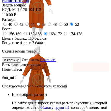
Написать отзыв
Задать вопрос
КОД:
Misi_170-104-112
110.00
₽
Размер:
40
42
44
46
48
50
52
Рост:
156-160
162-166
168-172
174-178
Цена в баллах:
110 баллов
Бонусные баллы:
3 балла
Скачиваемый товар.
Отложить
Сравнить
В корзину
Есть видеоинструкция
Поделиться
#nu_misi
Сложность
☺○○○ - сможет каждый
Как выбрать размер?
На сайте для выкроек указан размер (русский), который
определяется по
обхвату груди III
во второй полнотной