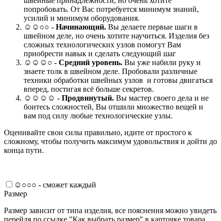
швейные принадлежности, но очень хотите
попробовать. От Вас потребуется минимум знаний,
усилий и минимум оборудования.
☺☺○○ -
Начинающий.
Вы делаете первые шаги в
швейном деле, но очень хотите научиться. Изделия без
сложных технологических узлов помогут Вам
приобрести навык и сделать следующий шаг
☺☺☺○ -
Средний уровень.
Вы уже набили руку и
знаете толк в швейном деле. Пробовали различные
техники обработки швейных узлов и готовы двигаться
вперед, постигая всё больше секретов.
☺☺☺☺ -
Продвинутый.
Вы мастер своего дела и не
боитесь сложностей, Вы отшили множество вещей и
вам под силу любые технологические узлы.
Оценивайте свои силы правильно, идите от простого к
сложному, чтобы получить максимум удовольствия и дойти до
конца пути.
☺○○○ - сможет каждый
Размер
Размер зависит от типа изделия, все пояснения можно увидеть
перейдя по ссылке "Как выбрать размер" в карточке товара