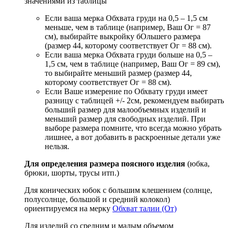
значениями из таблицы
Если ваша мерка Обхвата груди на 0,5 – 1,5 см
меньше, чем в таблице (например, Ваш Ог = 87
см), выбирайте выкройку бОльшего размера
(размер 44, которому соответствует Ог = 88 см).
Если ваша мерка Обхвата груди больше на 0,5 –
1,5 см, чем в таблице (например, Ваш Ог = 89 см),
то выбирайте меньший размер (размер 44,
которому соответствует Ог = 88 см).
Если Ваше измерение по Обхвату груди имеет
разницу с таблицей +/- 2см, рекомендуем выбирать
больший размер для малообъемных изделий и
меньший размер для свободных изделий. При
выборе размера помните, что всегда можно убрать
лишнее, а вот добавить в раскроенные детали уже
нельзя.
Для определения размера поясного изделия
(юбка,
брюки, шорты, трусы итп.)
Для конических юбок с большим клешением (солнце,
полусолнце, большой и средний колокол)
ориентируемся на мерку
Обхват талии (От)
Для изделий со средним и малым объемом