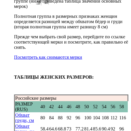
группе (ниже приведена таблица значений основных
мерок)
Полнотная группа в размерных признаках женщин
определяется разницей между обхватом бёдер и груди
(вторая полнотная группа имеет разницу 8 см)
Прежде чем выбрать свой размер, перейдите по ссылке
соответствующей мерки и посмотрите, как правильно её
снять.
Посмотреть как снимаются мерки
ТАБЛИЦЫ ЖЕНСКИХ РАЗМЕРОВ:
Российские размеры
РАЗМЕР
40
42
44
46
48
50
52
54
56
58
(RUS)
Обхват
80
84
88
92
96
100
104
108
112
116
груди, см
Обхват
58.4
64.6
68.8
73
77.2
81.4
85.6
90.4
92
96