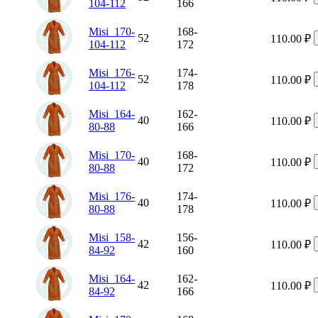
104-112
166
Misi_170-
168-
52
110.00
₽
104-112
172
Misi_176-
174-
52
110.00
₽
104-112
178
Misi_164-
162-
40
110.00
₽
80-88
166
Misi_170-
168-
40
110.00
₽
80-88
172
Misi_176-
174-
40
110.00
₽
80-88
178
Misi_158-
156-
42
110.00
₽
84-92
160
Misi_164-
162-
42
110.00
₽
84-92
166