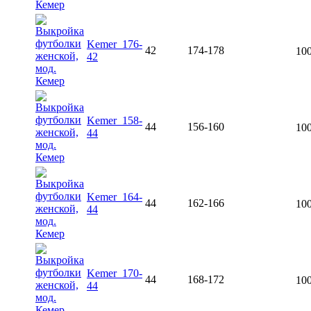
Kemer_176-
42
174-178
100
42
Kemer_158-
44
156-160
100
44
Kemer_164-
44
162-166
100
44
Kemer_170-
44
168-172
100
44