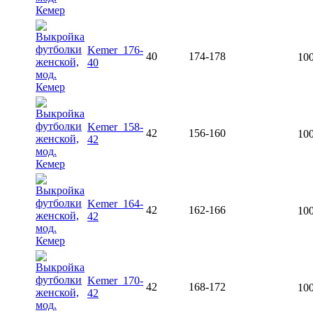
Kemer_176-
40
174-178
100
40
Kemer_158-
42
156-160
100
42
Kemer_164-
42
162-166
100
42
Kemer_170-
42
168-172
100
42