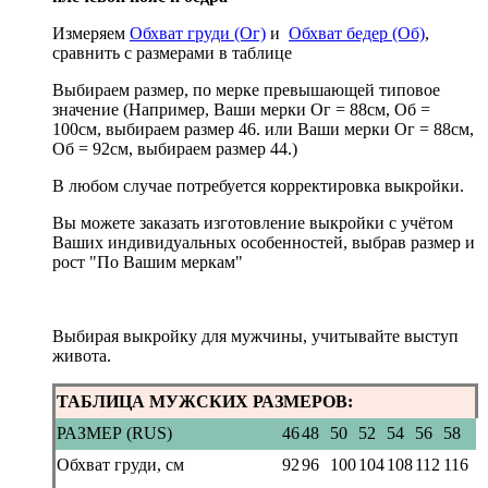
Измеряем
Обхват груди (Ог)
и
Обхват бедер (Об)
,
сравнить с размерами в таблице
Выбираем размер, по мерке превышающей типовое
значение (Например, Ваши мерки Ог = 88см, Об =
100см, выбираем размер 46. или Ваши мерки Ог = 88см,
Об = 92см, выбираем размер 44.)
В любом случае потребуется корректировка выкройки.
Вы можете заказать изготовление выкройки с учётом
Ваших индивидуальных особенностей, выбрав размер и
рост "По Вашим меркам"
Выбирая выкройку для мужчины, учитывайте выступ
живота.
ТАБЛИЦА МУЖСКИХ РАЗМЕРОВ:
РАЗМЕР (RUS)
46
48
50
52
54
56
58
Обхват груди, см
92
96
100
104
108
112
116