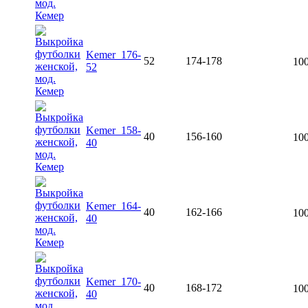
Kemer_176-
52
174-178
100
52
Kemer_158-
40
156-160
100
40
Kemer_164-
40
162-166
100
40
Kemer_170-
40
168-172
100
40