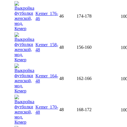
Kemer_176-
46
174-178
100
46
Kemer_158-
48
156-160
100
48
Kemer_164-
48
162-166
100
48
Kemer_170-
48
168-172
100
48