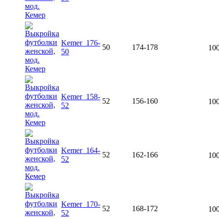
Kemer_176-
50
174-178
100
50
Kemer_158-
52
156-160
100
52
Kemer_164-
52
162-166
100
52
Kemer_170-
52
168-172
100
52