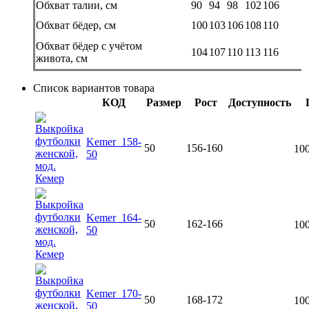
Обхват талии, см
90
94
98
102
106
Обхват бёдер, см
100
103
106
108
110
Обхват бёдер с учётом
104
107
110
113
116
живота, см
Список вариантов товара
КОД
Размер
Рост
Доступность
Kemer_158-
50
156-160
100
50
Kemer_164-
50
162-166
100
50
Kemer_170-
50
168-172
100
50