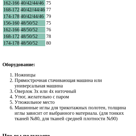
162-166
40/42/44/46
75
168-172
40/42//44/46
77
174-178
40/42/44/46
79
156-160
48/50/52
75
162-166
48/50/52
76
168-172
48/50/52
78
174-178
48/50/52
80
Оборудование:
Ножницы
Прямострочная стачивающая машина или
универсальная машина
Оверлок 3х или 4х ниточный
Утюг, желательно с паром
Утюжильное место
Машинные иглы для трикотажных полотен, толщина
иглы зависит от выбранного материала. (для тонких
тканей №80, для тканей средней плотности №90)
Что вы получаете