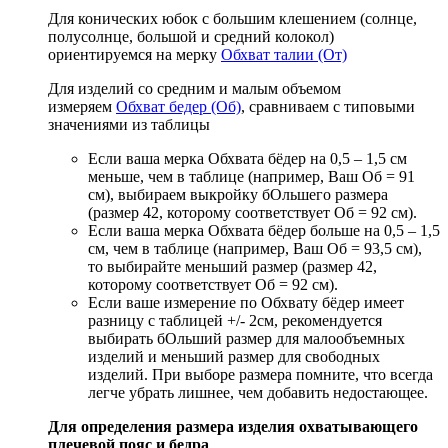
Для конических юбок с большим клешением (солнце,
полусолнце, большой и средний колокол)
ориентируемся на мерку
Обхват талии (От)
Для изделий со средним и малым объемом
измеряем
Обхват бедер (Об)
, сравниваем с типовыми
значениями из таблицы
Если ваша мерка Обхвата бёдер на 0,5 – 1,5 см
меньше, чем в таблице (например, Ваш Об = 91
см), выбираем выкройку бОльшего размера
(размер 42, которому соответствует Об = 92 см).
Если ваша мерка Обхвата бёдер больше на 0,5 – 1,5
см, чем в таблице (например, Ваш Об = 93,5 см),
то выбирайте меньший размер (размер 42,
которому соответствует Об = 92 см).
Если ваше измерение по Обхвату бёдер имеет
разницу с таблицей +/- 2см, рекомендуется
выбирать бОльший размер для малообъемных
изделий и меньший размер для свободных
изделий. При выборе размера помните, что всегда
легче убрать лишнее, чем добавить недостающее.
Для определения размера изделия охватывающего
плечевой пояс и бедра