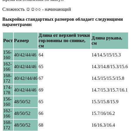
Сложность ☺☺○○ - начинающий
Выкройка стандартных размеров обладает следующими
параметрами:
Длина от верхней точки
Длина рукава,
Рост
Размер
горловины по спинке,
см
см
156-
40/42/44/46
64
14/14.5/15/15.3
160
162-
40/42/44/46
65
14.3/14.8/15.3/15.6
166
168-
40/42//44/46
67
14.5/15/15.5/15.8
172
174-
40/42/44/46
69
14.7/15.3/15.7/16.1
178
156-
48/50/52
65
15.5/15.8/15.9
160
162-
48/50/52
66
15.7/16/16.2
166
168-
48/50/52
68
16/16.3/16.4
172