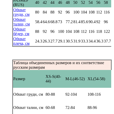
РАЗМЕР
40
42
44
46
48
50
52
54
56
58
(RUS)
Обхват
80
84
88
92
96
100
104
108
112
116
груди, см
Обхват
58.4
64.6
68.8
73
77.2
81.4
85.6
90.4
92
96
талии, см
Обхват
88
92
96
100
104
108
112
116
118
122
бёдер, см
Обхват
24.3
26.3
27.7
29.1
30.5
31.9
33.3
34.4
36.3
37.7
плеча, см
Таблица объединенных размеров и их соответствие
русским размерам
XS-S(40-
Размер
M-L(46-52)
XL(54-58)
44)
Обхват груди, см
80-88
92-104
108-116
Обхват талии, см
60-68
72-84
88-96