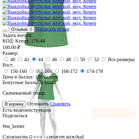
Написать отзыв
Отзывов: 1
Задать вопрос
КОД:
Kemer_176-44
100.00
₽
Размер:
40
42
44
46
48
50
52
Все размеры
Рост:
156-160
162-166
168-172
174-178
Цена в баллах:
100 баллов
Бонусные баллы:
3 балла
Скачиваемый товар.
Отложить
Сравнить
В корзину
Есть видеоинструкция
Поделиться
#nu_kemer
Сложность
☺○○○ - сможет каждый