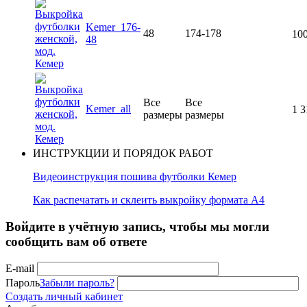
Kemer_176-
48
174-178
100
48
Все
Все
Kemer_all
1 3
размеры
размеры
ИНСТРУКЦИИ И ПОРЯДОК РАБОТ
Видеоинструкция пошива футболки Кемер
Как распечатать и склеить выкройку формата А4
Войдите в учётную запись, чтобы мы могли
сообщить вам об ответе
E-mail
Пароль
Забыли пароль?
Создать личный кабинет