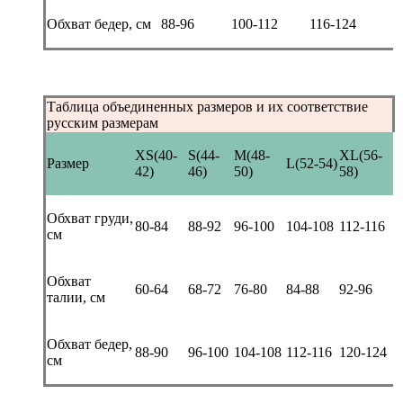
Обхват бедер, см
88-96
100-112
116-124
Таблица объединенных размеров и их соответствие
русским размерам
XS(40-
S(44-
M(48-
XL(56-
Размер
L(52-54)
42)
46)
50)
58)
Обхват груди,
80-84
88-92
96-100
104-108
112-116
см
Обхват
60-64
68-72
76-80
84-88
92-96
талии, см
Обхват бедер,
88-90
96-100
104-108
112-116
120-124
см