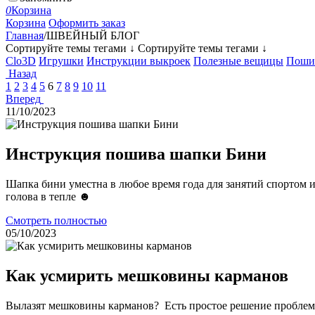
0
Корзина
Корзина
Оформить заказ
Главная
/
ШВЕЙНЫЙ БЛОГ
Сортируйте темы тегами ↓
Сортируйте темы тегами ↓
Clo3D
Игрушки
Инструкции выкроек
Полезные вещицы
Поши
Назад
1
2
3
4
5
6
7
8
9
10
11
Вперед
11/10/2023
Инструкция пошива шапки Бини
Шапка бини уместна в любое время года для занятий спортом и
голова в тепле ☻
Смотреть полностью
05/10/2023
Как усмирить мешковины карманов
Вылазят мешковины карманов? Есть простое решение проблем