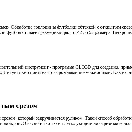
мер. Обработка горловины футболки обтачкой с открытым срезом
ой футболки имеет размерный ряд от 42 до 52 размера. Выкрой
дивительный инструмент - программа CLO3D для создания, прим
. Интуитивно понятная, с огромными возможностями. Как начать р
ытым срезом
резом, который закручивается руликом. Такой способ обработки
 лайкрой. Это свойство ткани легко увидеть на отрезе материала