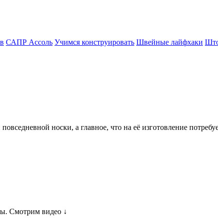
в
САПР Ассоль
Учимся конструировать
Швейные лайфхаки
Шт
 повседневной носки, а главное, что на её изготовление потреб
ы. Смотрим видео ↓