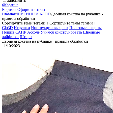
Запомнить
0
Корзина
Корзина
Оформить заказ
Главная
/
ШВЕЙНЫЙ БЛОГ
/
Двойная кокетка на рубашке -
правила обработки
Сортируйте темы тегами ↓
Сортируйте темы тегами ↓
Clo3D
Игрушки
Инструкции выкроек
Полезные вещицы
Пошив
САПР Ассоль
Учимся конструировать
Швейные
лайфхаки
Шторы
Двойная кокетка на рубашке - правила обработки
11/10/2023