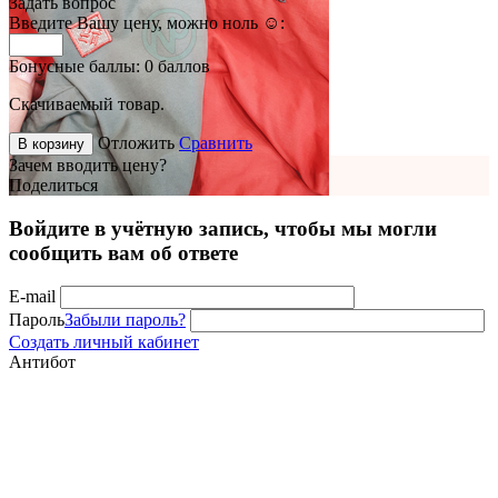
Задать вопрос
Введите Вашу цену, можно ноль ☺:
Бонусные баллы:
0 баллов
Скачиваемый товар.
Отложить
Сравнить
В корзину
Зачем вводить цену?
Поделиться
Войдите в учётную запись, чтобы мы могли
сообщить вам об ответе
E-mail
Пароль
Забыли пароль?
Создать личный кабинет
Антибот