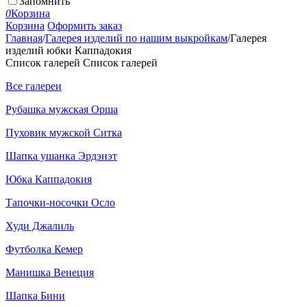
Запомнить
0
Корзина
Корзина
Оформить заказ
Главная
/
Галерея изделий по нашим выкройкам
/
Галерея
изделий юбки Каппадокия
Список галерей
Список галерей
Все галереи
Рубашка мужская Орша
Пуховик мужской Ситка
Шапка ушанка Эрдэнэт
Юбка Каппадокия
Тапочки-носочки Осло
Худи Джалиль
Футболка Кемер
Манишка Венеция
Шапка Бини