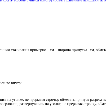
в
САПР Ассоль
Учимся конструировать
Швейные лайфхаки
Шт
 линии стачивания примерно 1 см + ширина припуска 1см, обмета
ной во внутрь
шись на уголке, не прерывая строчку, обметать припуск разреза п
ерлоке и, развернувшись на уголке, не прерывая строчку, обмет