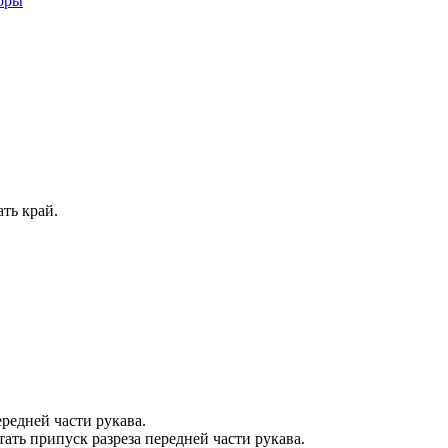
оры
ть край.
ередней части рукава.
ать припуск разреза передней части рукава.