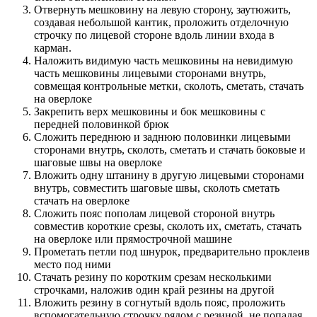
Отвернуть мешковину на левую сторону, заутюжить,
создавая небольшой кантик, проложить отделочную
строчку по лицевой стороне вдоль линии входа в
карман.
Наложить видимую часть мешковины на невидимую
часть мешковины лицевыми сторонами внутрь,
совмещая контрольные метки, сколоть, сметать, стачать
на оверлоке
Закрепить верх мешковины и бок мешковины с
передней половинкой брюк
Сложить переднюю и заднюю половинки лицевыми
сторонами внутрь, сколоть, сметать и стачать боковые и
шаговые швы на оверлоке
Вложить одну штанину в другую лицевыми сторонами
внутрь, совместить шаговые швы, сколоть сметать
стачать на оверлоке
Сложить пояс пополам лицевой стороной внутрь
совместив короткие срезы, сколоть их, сметать, стачать
на оверлоке или прямострочной машине
Прометать петли под шнурок, предварительно проклеив
место под ними
Стачать резину по коротким срезам несколькими
строчками, наложив один край резины на другой
Вложить резину в согнутый вдоль пояс, проложить
вспомогательную строчку рядом с резиной, не попадая