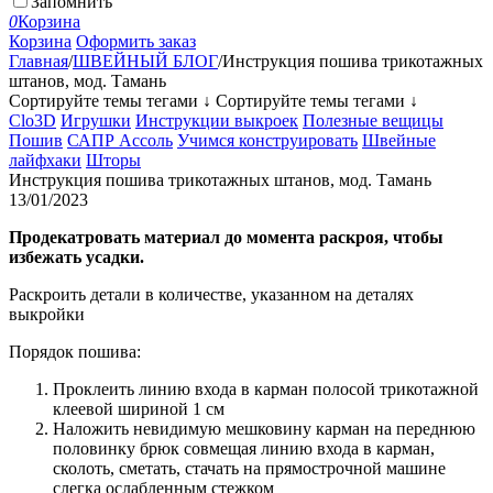
Запомнить
0
Корзина
Корзина
Оформить заказ
Главная
/
ШВЕЙНЫЙ БЛОГ
/
Инструкция пошива трикотажных
штанов, мод. Тамань
Сортируйте темы тегами ↓
Сортируйте темы тегами ↓
Clo3D
Игрушки
Инструкции выкроек
Полезные вещицы
Пошив
САПР Ассоль
Учимся конструировать
Швейные
лайфхаки
Шторы
Инструкция пошива трикотажных штанов, мод. Тамань
13/01/2023
Продекатровать материал до момента раскроя, чтобы
избежать усадки.
Раскроить детали в количестве, указанном на деталях
выкройки
Порядок пошива:
Проклеить линию входа в карман полосой трикотажной
клеевой шириной 1 см
Наложить невидимую мешковину карман на переднюю
половинку брюк совмещая линию входа в карман,
сколоть, сметать, стачать на прямострочной машине
слегка ослабленным стежком