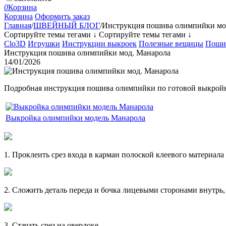
0
Корзина
Корзина
Оформить заказ
Главная
/
ШВЕЙНЫЙ БЛОГ
/
Инструкция пошива олимпийки мо
Сортируйте темы тегами ↓
Сортируйте темы тегами ↓
Clo3D
Игрушки
Инструкции выкроек
Полезные вещицы
Поши
Инструкция пошива олимпийки мод. Манарола
14/01/2026
Подробная инструкция пошива олимпийки по готовой выкрой
Выкройка олимпийки модель Манарола
1. Проклеить срез входа в карман полоской клеевого материала
2. Сложить деталь переда и бочка лицевыми сторонами внутрь,
3. Стачать срез на оверлоке