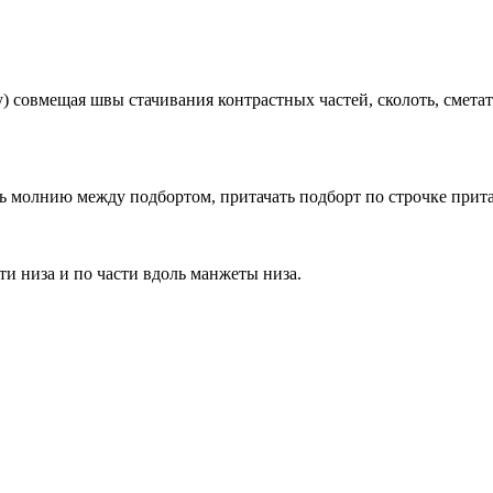
) совмещая швы стачивания контрастных частей, сколоть, сметать
ить молнию между подбортом, притачать подборт по строчке прит
ти низа и по части вдоль манжеты низа.