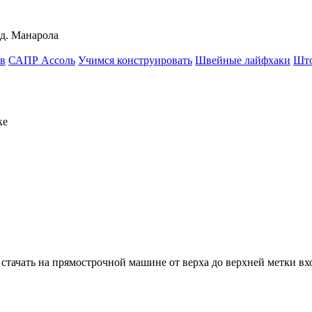
д. Манарола
в
САПР Ассоль
Учимся конструировать
Швейные лайфхаки
Шт
ке
 стачать на прямострочной машине от верха до верхней метки вхо