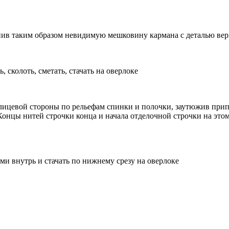
епив таким образом невидимую мешковину кармана с деталью вер
 сколоть, сметать, стачать на оверлоке
ицевой стороны по рельефам спинки и полочки, заутюжив припу
Концы нитей строчки конца и начала отделочной строчки на этом 
и внутрь и стачать по нижнему срезу на оверлоке