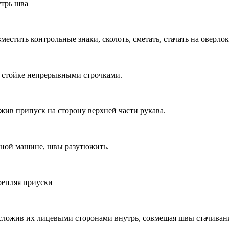
утрь шва
естить контрольные знаки, сколоть, сметать, стачать на оверлок
 и стойке непрерывными строчками.
жив припуск на сторону верхней части рукава.
очной машине, швы разутюжить.
репляя приуски
 сложив их лицевыми сторонами внутрь, совмещая швы стачиван