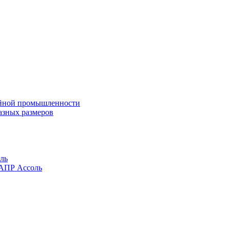
ейной промышленности
азных размеров
ль
САПР Ассоль