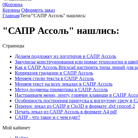
0
Корзина
Корзина
Оформить заказ
Главная
/
Теги
/
"САПР Ассоль" нашлись:
"САПР Ассоль" нашлись:
Страницы
Делаем подложку из логотипов в САПР Ассоль
Закулисье конструирования или новые технологии в шв
Как в САПР Ассоль Bricscad настроить типы линий для р
Коррекция градации в САПР Ассоль
Меняем стили текста в САПР Ассоль
Меняем текст на всех лекалах в САПР Ассоль
Метод подмены примитива в САПР Ассоль
Настраиваем меню, ленту, горячие клавиши в САПР Ассо
Особенность построения припуска к вогнутому срезу в 
Перенос лекал из САПР в Clo3D в формате .dxf способ 2
Печать лекал из САПР Ассоль в формате A4 pdf
САПР - что такое и с чем едят?
Мой кабинет